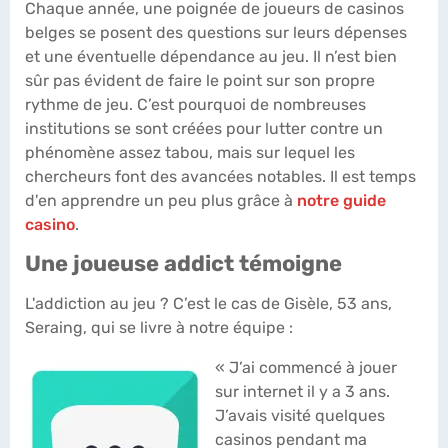
Chaque année, une poignée de joueurs de casinos
belges se posent des questions sur leurs dépenses
et une éventuelle dépendance au jeu. Il n’est bien
sûr pas évident de faire le point sur son propre
rythme de jeu. C’est pourquoi de nombreuses
institutions se sont créées pour lutter contre un
phénomène assez tabou, mais sur lequel les
chercheurs font des avancées notables. Il est temps
d'en apprendre un peu plus grâce à
notre guide
casino
.
Une joueuse addict témoigne
L'addiction au jeu ? C’est le cas de Gisèle, 53 ans,
Seraing, qui se livre à notre équipe :
« J’ai commencé à jouer
sur internet il y a 3 ans.
J’avais visité quelques
casinos pendant ma