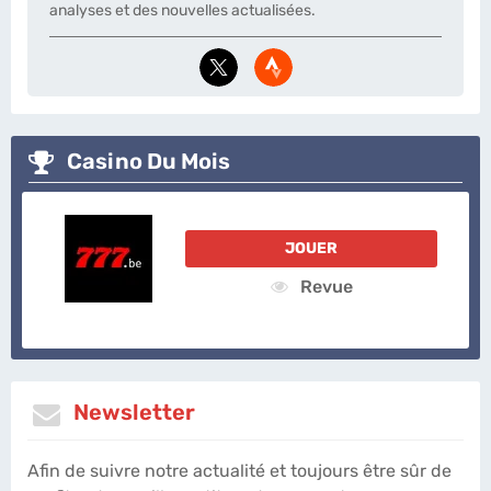
analyses et des nouvelles actualisées.
Casino Du Mois
JOUER
Revue
Newsletter
Afin de suivre notre actualité et toujours être sûr de