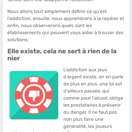
Nous allons tout simplement définir ce qu’est
l’addiction, ensuite, nous apprendrons à la repérer et
enfin, nous observerons quels sont les
établissements qui peuvent vous aider à trouver des
solutions.
Elle existe, cela ne sert à rien de la
nier
L’addiction aux jeux
d’argent existe, on en parle
de plus en plus, une loi est
d’ailleurs passée, qui
comme pour l’alcool, oblige
les prestataires à prévenir
du danger. Il ne faut pas
non plus faire une
généralité, les joueurs