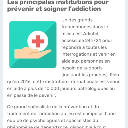
Les principales institutions pour
prévenir et soigner l’addiction
Un des grands
francophones dans le
milieu est Adictel,
accessible 24h/24 pour
répondre à toutes les
interrogations et venir en
aide aux personnes en
besoin de supports
(incluant les proches). Rien
qu’en 2016, cette institution internationale est venue
en aide à plus de 10.000 joueurs pathologiques ou
en passe de le devenir.
Ce grand spécialiste de la prévention et du
traitement de l’addiction au jeu est composé d’une
équipe de psychologues et spécialistes du
phénomène de dépendance, disponible à tout