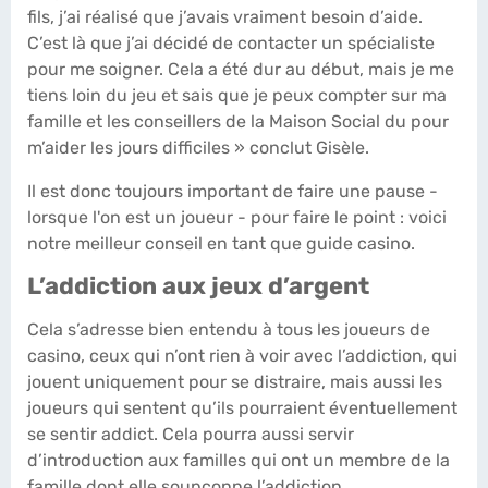
fils, j’ai réalisé que j’avais vraiment besoin d’aide.
C’est là que j’ai décidé de contacter un spécialiste
pour me soigner. Cela a été dur au début, mais je me
tiens loin du jeu et sais que je peux compter sur ma
famille et les conseillers de la Maison Social du pour
m’aider les jours difficiles
» conclut Gisèle.
Il est donc toujours important de faire une pause -
lorsque l'on est un joueur - pour faire le point : voici
notre meilleur conseil en tant que guide casino.
L’addiction aux jeux d’argent
Cela s’adresse bien entendu à tous les joueurs de
casino, ceux qui n’ont rien à voir avec l’addiction, qui
jouent uniquement pour se distraire, mais aussi les
joueurs qui sentent qu’ils pourraient éventuellement
se sentir addict. Cela pourra aussi servir
d’introduction aux familles qui ont un membre de la
famille dont elle soupçonne l’addiction.