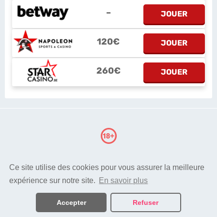
–
JOUER
120€
JOUER
260€
JOUER
© 2013 - 2026
parierenbelgique.be
.
Politique de confidentialité
Twitter
Site Map
Ce site utilise des cookies pour vous assurer la meilleure
All Rights Reserved.
expérience sur notre site.
En savoir plus
Accepter
Refuser