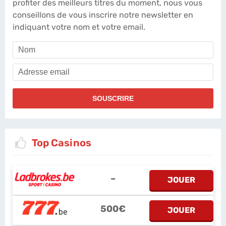
profiter des meilleurs titres du moment, nous vous
conseillons de vous inscrire notre newsletter en
indiquant votre nom et votre email.
Top Casinos
–
JOUER
500€
JOUER