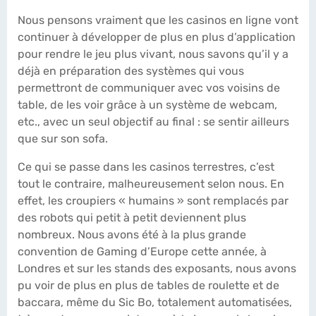
Nous pensons vraiment que les casinos en ligne vont
continuer à développer de plus en plus d’application
pour rendre le jeu plus vivant, nous savons qu’il y a
déjà en préparation des systèmes qui vous
permettront de communiquer avec vos voisins de
table, de les voir grâce à un système de webcam,
etc., avec un seul objectif au final : se sentir ailleurs
que sur son sofa.
Ce qui se passe dans les casinos terrestres, c’est
tout le contraire, malheureusement selon nous. En
effet, les croupiers « humains » sont remplacés par
des robots qui petit à petit deviennent plus
nombreux. Nous avons été à la plus grande
convention de Gaming d’Europe cette année, à
Londres et sur les stands des exposants, nous avons
pu voir de plus en plus de tables de roulette et de
baccara, même du Sic Bo, totalement automatisées,