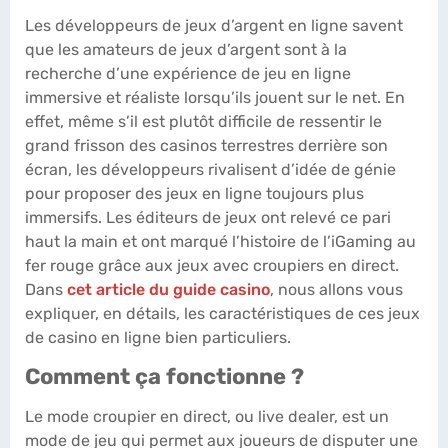
Les développeurs de jeux d’argent en ligne savent
que les amateurs de jeux d’argent sont à la
recherche d’une expérience de jeu en ligne
immersive et réaliste lorsqu’ils jouent sur le net. En
effet, même s’il est plutôt difficile de ressentir le
grand frisson des casinos terrestres derrière son
écran, les développeurs rivalisent d’idée de génie
pour proposer des jeux en ligne toujours plus
immersifs. Les éditeurs de jeux ont relevé ce pari
haut la main et ont marqué l’histoire de l’iGaming au
fer rouge grâce aux jeux avec croupiers en direct.
Dans
cet article du guide casino
, nous allons vous
expliquer, en détails, les caractéristiques de ces jeux
de casino en ligne bien particuliers.
Comment ça fonctionne ?
Le mode croupier en direct, ou live dealer, est un
mode de jeu qui permet aux joueurs de disputer une