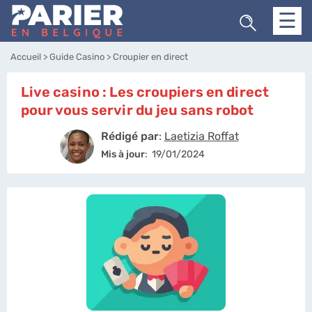
☰
Accueil
Guide Casino
Croupier en direct
Live casino : Les croupiers en direct
pour vous servir du jeu sans robot
Rédigé par
:
Laetizia Roffat
Mis à jour
:
19/01/2024