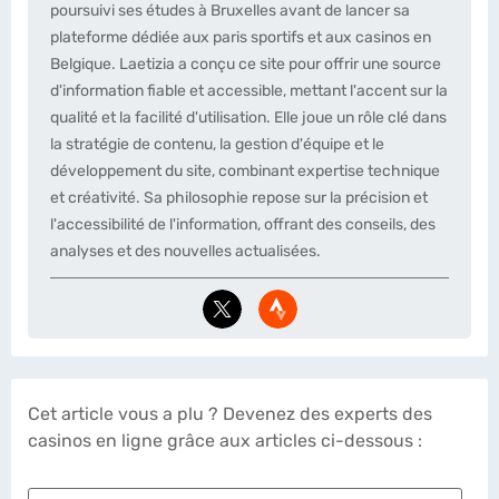
poursuivi ses études à Bruxelles avant de lancer sa
plateforme dédiée aux paris sportifs et aux casinos en
Belgique. Laetizia a conçu ce site pour offrir une source
d'information fiable et accessible, mettant l'accent sur la
qualité et la facilité d'utilisation. Elle joue un rôle clé dans
la stratégie de contenu, la gestion d'équipe et le
développement du site, combinant expertise technique
et créativité. Sa philosophie repose sur la précision et
l'accessibilité de l'information, offrant des conseils, des
analyses et des nouvelles actualisées.
Cet article vous a plu ? Devenez des experts des
casinos en ligne grâce aux articles ci-dessous :