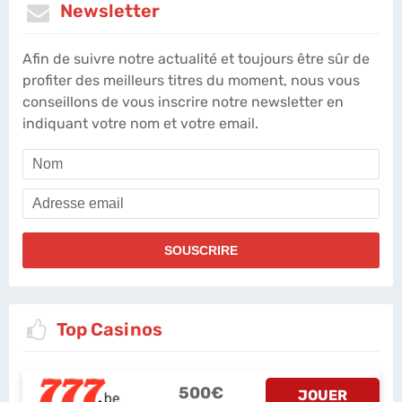
Newsletter
Afin de suivre notre actualité et toujours être sûr de
profiter des meilleurs titres du moment, nous vous
conseillons de vous inscrire notre newsletter en
indiquant votre nom et votre email.
Top Casinos
500€
JOUER