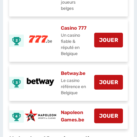
joueurs
belges
Casino 777
Un casino
JOUER
2
fiable &
réputé en
Belgique
Betway.be
Le casino
JOUER
3
référence en
Belgique
Napoleon
JOUER
4
Games.be