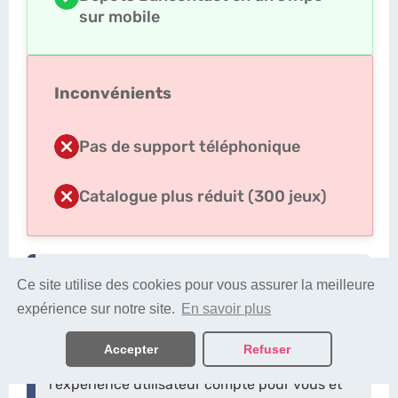
sur mobile
Inconvénients
Pas de support téléphonique
Catalogue plus réduit (300 jeux)
Notre avis
: Napoleon Games nous a
surpris
Ce site utilise des cookies pour vous assurer la meilleure
par la qualité soignée de sa plateforme
, ce
expérience sur notre site.
En savoir plus
qui est assez rare en Belgique. On a vraiment
le sentiment d’utiliser un site moderne
et
Accepter
Refuser
non une ancienne version remise à jour. Si
l’expérience utilisateur compte pour vous et