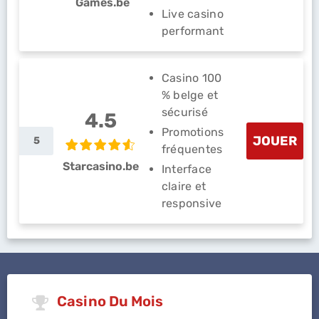
Games.be
Live casino
performant
Casino 100
% belge et
sécurisé
4.5
Promotions
JOUER
5
fréquentes
Starcasino.be
Interface
claire et
responsive
Casino Du Mois