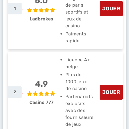
5.0
de paris
JOUER
1
sportifs et
Ladbrokes
jeux de
casino
Paiments
rapide
Licence A+
belge
Plus de
1000 jeux
4.9
de casino
JOUER
2
Partenariats
Casino 777
exclusifs
avec des
fournisseurs
de jeux