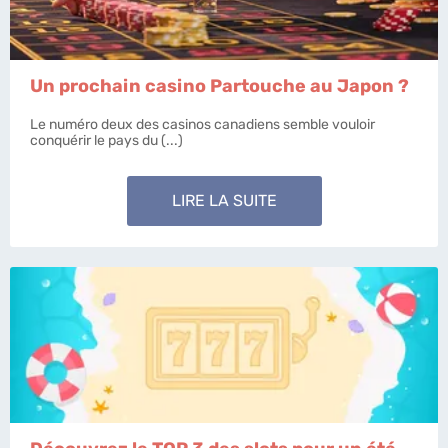
Un prochain casino Partouche au Japon ?
Le numéro deux des casinos canadiens semble vouloir
conquérir le pays du (...)
LIRE LA SUITE