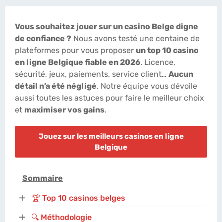
Vous souhaitez jouer sur un casino Belge digne
de confiance ?
Nous avons testé une centaine de
plateformes pour vous proposer
un top 10 casino
en ligne Belgique fiable en 2026
. Licence,
sécurité, jeux, paiements, service client…
Aucun
détail n’a été négligé
. Notre équipe vous dévoile
aussi toutes les astuces pour faire le meilleur choix
et
maximiser vos gains
.
Jouez sur les meilleurs casinos en ligne
Belgique
Sommaire
+
🏆 Top 10 casinos belges
+
🔍 Méthodologie