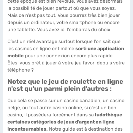
cette époque est bien révolue. Vous avez désormais
la possibilité de jouer partout où que vous soyez.
Mais ce n’est pas tout. Vous pourrez très bien jouer
depuis un ordinateur, votre smartphone ou encore
une tablette. Vous avez ici l’embarras du choix.
C’est un réel avantage surtout lorsque l’on sait que
les casinos en ligne ont même
sorti une application
mobile
pour une connexion encore plus rapide.
Êtes-vous prêt à jouer à votre jeu favori depuis votre
téléphone ?
Notez que le jeu de roulette en ligne
n'est qu'un parmi plein d'autres :
Que cela se passe sur un casino canadien, un casino
belge, ou tout autre casino online, si c’est un bon
casino, il possèdera forcément dans sa
ludothèque
certaines catégories de jeux d’argent en ligne
incontournables.
Notre guide est à destination des