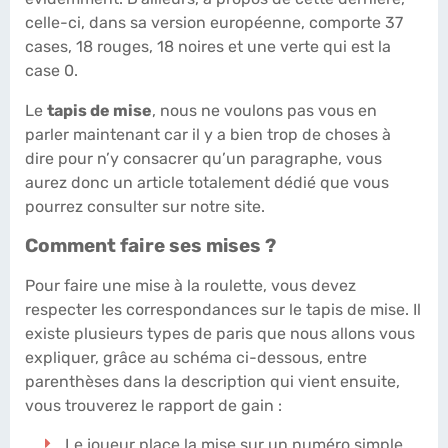
celle-ci, dans sa version européenne, comporte 37
cases, 18 rouges, 18 noires et une verte qui est la
case 0.
Le
tapis de mise
, nous ne voulons pas vous en
parler maintenant car il y a bien trop de choses à
dire pour n’y consacrer qu’un paragraphe, vous
aurez donc un article totalement dédié que vous
pourrez consulter sur notre site.
Comment faire ses mises ?
Pour faire une mise à la roulette, vous devez
respecter les correspondances sur le tapis de mise. Il
existe plusieurs types de paris que nous allons vous
expliquer, grâce au schéma ci-dessous, entre
parenthèses dans la description qui vient ensuite,
vous trouverez le rapport de gain :
Le joueur place la mise sur un numéro simple,