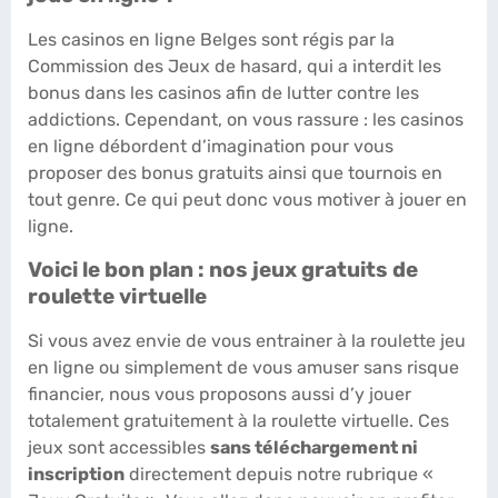
Les casinos en ligne Belges sont régis par la
Commission des Jeux de hasard, qui a interdit les
bonus dans les casinos afin de lutter contre les
addictions. Cependant, on vous rassure : les casinos
en ligne débordent d’imagination pour vous
proposer des bonus gratuits ainsi que tournois en
tout genre. Ce qui peut donc vous motiver à jouer en
ligne.
Voici le bon plan : nos jeux gratuits de
roulette virtuelle
Si vous avez envie de vous entrainer à la roulette jeu
en ligne ou simplement de vous amuser sans risque
financier, nous vous proposons aussi d’y jouer
totalement gratuitement à la roulette virtuelle. Ces
jeux sont accessibles
sans téléchargement ni
inscription
directement depuis notre rubrique «