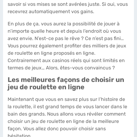
savoir si vos mises se sont avérées juste. Si oui, vous
recevrez automatiquement vos gains.
En plus de ça, vous aurez la possibilité de jouer à
n’importe quelle heure et depuis l’endroit où vous
avez envie. N’est-ce pas le rêve ? Ce n’est pas fini…
Vous pourrez également profiter des milliers de jeux
de roulette en ligne proposés en ligne.
Contrairement aux casinos réels qui sont limités en
termes de jeux… Alors, êtes-vous convaincus ?
Les meilleures façons de choisir un
jeu de roulette en ligne
Maintenant que vous en savez plus sur l’histoire de
la roulette, il est grand temps de vous lancer dans le
bain des grands. Nous allons vous révéler comment
choisir un jeu de roulette en ligne de la meilleure
façon. Vous allez donc pouvoir choisir sans
hésitation.