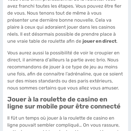
avez franchi toutes les étapes. Vous pouvez être fier
de vous. Nous tenons tout de même à vous
présenter une dernière bonne nouvelle. Cela va
plaire à ceux qui adoraient jouer dans les casinos
réels. Il est désormais possible de prendre place à
une vraie table de roulette afin de
jouer en direct
.
Vous aurez aussi la possibilité de voir le croupier en
direct, il animera d’ailleurs la partie avec brio. Nous
recommandons de jouer à ce type de jeu au moins
une fois, afin de connaitre l’adrénaline, que ce soient
sur des mises standards ou des paris extérieurs,
nous sommes certains que vous allez vous amuser.
Jouer à la roulette de casino en
ligne sur mobile pour être connecté
Il fût un temps où jouer à la roulette de casino en
ligne pouvait sembler compliqué… On vous rassure,