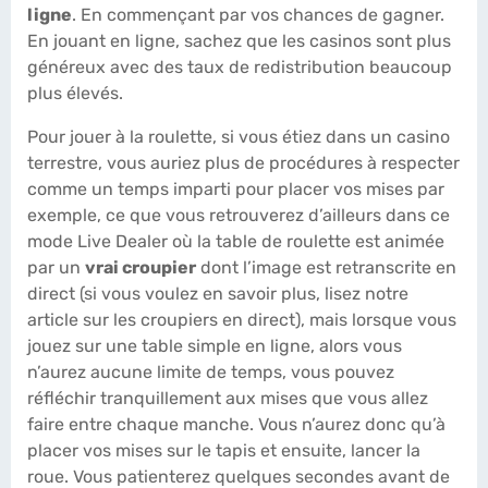
ligne
. En commençant par vos chances de gagner.
En jouant en ligne, sachez que les casinos sont plus
généreux avec des taux de redistribution beaucoup
plus élevés.
Pour jouer à la roulette, si vous étiez dans un casino
terrestre, vous auriez plus de procédures à respecter
comme un temps imparti pour placer vos mises par
exemple, ce que vous retrouverez d’ailleurs dans ce
mode Live Dealer où la table de roulette est animée
par un
vrai croupier
dont l’image est retranscrite en
direct (si vous voulez en savoir plus, lisez notre
article sur les croupiers en direct), mais lorsque vous
jouez sur une table simple en ligne, alors vous
n’aurez aucune limite de temps, vous pouvez
réfléchir tranquillement aux mises que vous allez
faire entre chaque manche. Vous n’aurez donc qu’à
placer vos mises sur le tapis et ensuite, lancer la
roue. Vous patienterez quelques secondes avant de