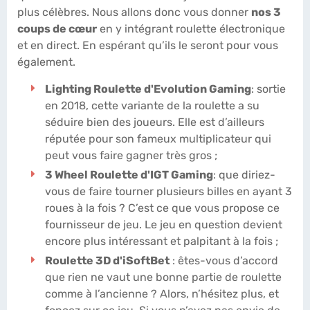
plus célèbres. Nous allons donc vous donner
nos 3
coups de cœur
en y intégrant roulette électronique
et en direct. En espérant qu’ils le seront pour vous
également.
Lighting Roulette d'Evolution Gaming
: sortie
en 2018, cette variante de la roulette a su
séduire bien des joueurs. Elle est d’ailleurs
réputée pour son fameux multiplicateur qui
peut vous faire gagner très gros ;
3 Wheel Roulette d'IGT Gaming
: que diriez-
vous de faire tourner plusieurs billes en ayant 3
roues à la fois ? C’est ce que vous propose ce
fournisseur de jeu. Le jeu en question devient
encore plus intéressant et palpitant à la fois ;
Roulette 3D d'iSoftBet
: êtes-vous d’accord
que rien ne vaut une bonne partie de roulette
comme à l’ancienne ? Alors, n’hésitez plus, et