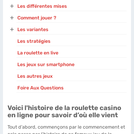
+
Les différentes mises
+
Comment jouer ?
+
Les variantes
Les stratégies
La roulette en live
Les jeux sur smartphone
Les autres jeux
Foire Aux Questions
Voici l'histoire de la roulette casino
en ligne pour savoir d’où elle vient
Tout d’abord, commençons par le commencement et