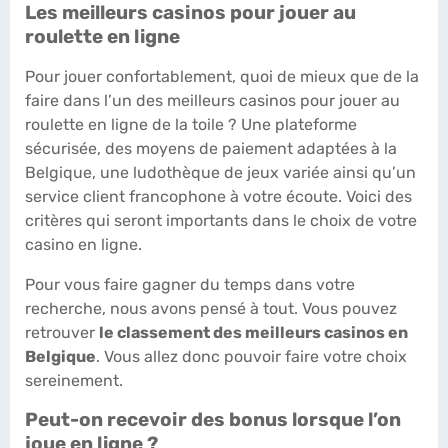
Les meilleurs casinos pour jouer au
roulette en ligne
Pour jouer confortablement, quoi de mieux que de la
faire dans l’un des meilleurs casinos pour jouer au
roulette en ligne de la toile ? Une plateforme
sécurisée, des moyens de paiement adaptées à la
Belgique, une ludothèque de jeux variée ainsi qu’un
service client francophone à votre écoute. Voici des
critères qui seront importants dans le choix de votre
casino en ligne.
Pour vous faire gagner du temps dans votre
recherche, nous avons pensé à tout. Vous pouvez
retrouver
le classement des meilleurs casinos en
Belgique
. Vous allez donc pouvoir faire votre choix
sereinement.
Peut-on recevoir des bonus lorsque l’on
joue en ligne ?