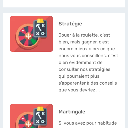
Stratégie
Jouer à la roulette, c’est
bien, mais gagner, c’est
encore mieux alors ce que
nous vous conseillons, c’est
bien évidemment de
consulter nos stratégies
qui pourraient plus
s’apparenter à des conseils
que vous devriez ...
Martingale
Si vous avez pour habitude