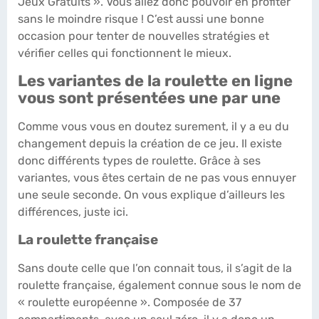
Jeux Gratuits ». Vous allez donc pouvoir en profiter
sans le moindre risque ! C’est aussi une bonne
occasion pour tenter de nouvelles stratégies et
vérifier celles qui fonctionnent le mieux.
Les variantes de la roulette en ligne
vous sont présentées une par une
Comme vous vous en doutez surement, il y a eu du
changement depuis la création de ce jeu. Il existe
donc différents types de roulette. Grâce à ses
variantes, vous êtes certain de ne pas vous ennuyer
une seule seconde. On vous explique d’ailleurs les
différences, juste ici.
La roulette française
Sans doute celle que l’on connait tous, il s’agit de la
roulette française, également connue sous le nom de
« roulette européenne ». Composée de 37