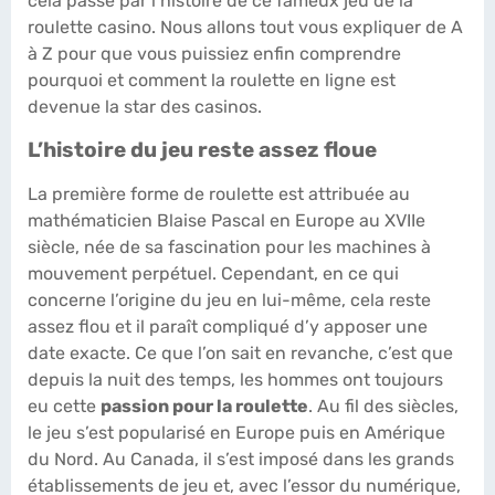
cela passe par l’histoire de ce fameux jeu de la
roulette casino. Nous allons tout vous expliquer de A
à Z pour que vous puissiez enfin comprendre
pourquoi et comment la roulette en ligne est
devenue la star des casinos.
L’histoire du jeu reste assez floue
La première forme de roulette est attribuée au
mathématicien Blaise Pascal en Europe au XVIIe
siècle, née de sa fascination pour les machines à
mouvement perpétuel. Cependant, en ce qui
concerne l’origine du jeu en lui-même, cela reste
assez flou et il paraît compliqué d’y apposer une
date exacte. Ce que l’on sait en revanche, c’est que
depuis la nuit des temps, les hommes ont toujours
eu cette
passion pour la roulette
. Au fil des siècles,
le jeu s’est popularisé en Europe puis en Amérique
du Nord. Au Canada, il s’est imposé dans les grands
établissements de jeu et, avec l’essor du numérique,