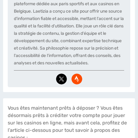
plateforme dédiée aux paris sportifs et aux casinos en
Belgique. Laetizia a conçu ce site pour offrir une source
d'information fiable et accessible, mettant l'accent sur la
qualité et la facilité d'utilisation. Elle joue un rôle clé dans
la stratégie de contenu, la gestion d'équipe et le
développement du site, combinant expertise technique
et créativité. Sa philosophie repose sur la précision et
l'accessibilité de l'information, offrant des conseils, des
analyses et des nouvelles actualisées.
Vous êtes maintenant prêts à déposer ? Vous êtes
désormais prêts à créditer votre compte pour jouer
sur les casinos en ligne, mais avant cela, profitez de
l’article ci-dessous pour tout savoir à propos des
casinos :