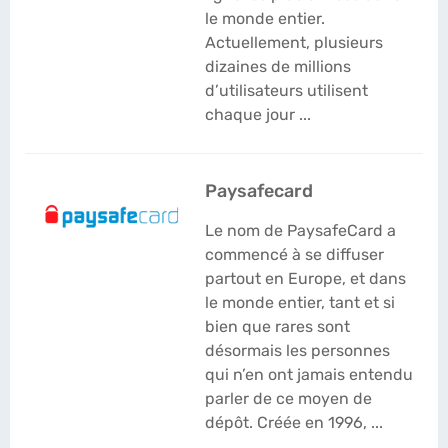
le monde entier.
Actuellement, plusieurs
dizaines de millions
d’utilisateurs utilisent
chaque jour ...
Paysafecard
Le nom de PaysafeCard a
commencé à se diffuser
partout en Europe, et dans
le monde entier, tant et si
bien que rares sont
désormais les personnes
qui n’en ont jamais entendu
parler de ce moyen de
dépôt. Créée en 1996, ...