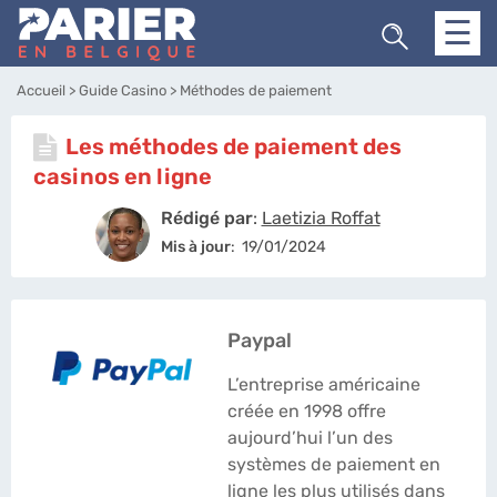
☰
Accueil
Guide Casino
Méthodes de paiement
Les méthodes de paiement des
casinos en ligne
Rédigé par
:
Laetizia Roffat
Mis à jour
:
19/01/2024
Paypal
L’entreprise américaine
créée en 1998 offre
aujourd’hui l’un des
systèmes de paiement en
ligne les plus utilisés dans