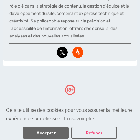
rôle clé dans la stratégie de contenu, la gestion d'équipe et le
développement du site, combinant expertise technique et
créativité. Sa philosophie repose sur la précision et
l'accessibilité de l'information, offrant des conseils, des
analyses et des nouvelles actualisées.
© 2013 - 2026
parierenbelgique.be
.
Politique de confidentialité
Twitter
Ce site utilise des cookies pour vous assurer la meilleure
Site Map
All Rights Reserved.
expérience sur notre site.
En savoir plus
Accepter
Refuser