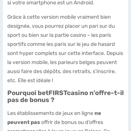
si votre smartphone est un Android.
Grâce à cette version mobile vraiment bien
designée, vous pourrez placer un pari sur du
sport ou bien sur la partie casino – les paris
sportifs comme les paris sur le jeu de hasard
sont hyper complets sur cette interface. Depuis
la version mobile, les parieurs belges peuvent
aussi faire des dépôts, des retraits, s’inscrire,
etc. Elle est idéale !
Pourquoi betFIRSTcasino n’offre-t-il
pas de bonus ?
Les établissements de jeux en ligne
ne
peuvent pas
offrir de bonus ou d’offres