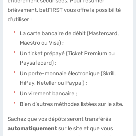
entièrement sécurisées. Pour résumer
brièvement, betFIRST vous offre la possibilité
d’utiliser :
La carte bancaire de débit (Mastercard,
Maestro ou Visa) ;
Un ticket prépayé (Ticket Premium ou
Paysafecard) ;
Un porte-monnaie électronique (Skrill,
HiPay, Neteller ou Paypal) ;
Un virement bancaire ;
Bien d’autres méthodes listées sur le site.
Sachez que vos dépôts seront transférés
automatiquement
sur le site et que vous