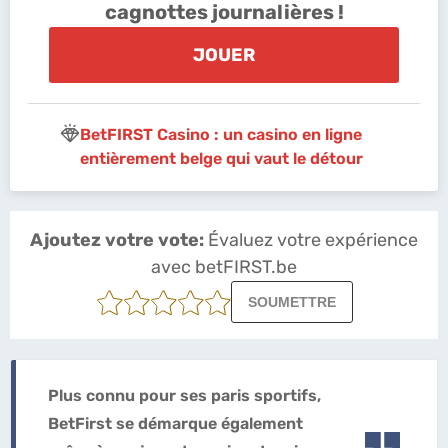
cagnottes journalières !
JOUER
BetFIRST Casino : un casino en ligne
entièrement belge qui vaut le détour
Ajoutez votre vote:
Évaluez votre expérience
avec betFIRST.be
SOUMETTRE
Plus connu pour ses paris sportifs,
BetFirst se démarque également