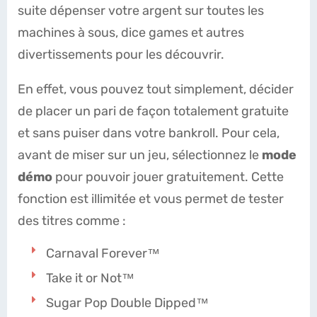
suite dépenser votre argent sur toutes les
machines à sous, dice games et autres
divertissements pour les découvrir.
En effet, vous pouvez tout simplement, décider
de placer un pari de façon totalement gratuite
et sans puiser dans votre bankroll. Pour cela,
avant de miser sur un jeu, sélectionnez le
mode
démo
pour pouvoir jouer gratuitement. Cette
fonction est illimitée et vous permet de tester
des titres comme :
Carnaval Forever™
Take it or Not™
Sugar Pop Double Dipped™