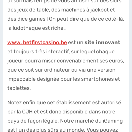
désormais temps de vous amuser sur des slots,
des jeux de table, des machines à jackpot et
des dice games ! On peut dire que de ce côté-là,
la ludothèque est riche…
www. betfirstcasino.be
est un
site innovant
et toujours très interactif, sur lequel chaque
joueur pourra miser convenablement ses euros,
que ce soit sur ordinateur ou via une version
impeccable designée pour les smartphones et
tablettes.
Notez enfin que cet établissement est autorisé
par la CJH et est donc disponible dans notre
pays de façon légale. Notre marché du iGaming
est l’un des plus sûrs au monde. Vous pouvez