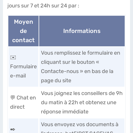
jours sur 7 et 24h sur 24 par :
Moyen
de
Informations
contact
Vous remplissez le formulaire en
✉️
cliquant sur le bouton «
Formulaire
Contacte-nous » en bas de la
e-mail
page du site
Vous joignez les conseillers de 9h
💬 Chat en
du matin à 22h et obtenez une
direct
réponse immédiate
Vous envoyez vos documents à
✒️