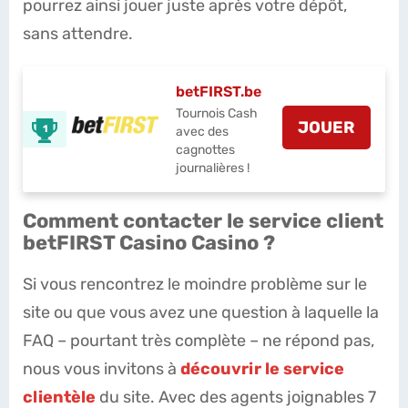
pourrez ainsi jouer juste après votre dépôt,
sans attendre.
betFIRST.be
Tournois Cash
JOUER
1
avec des
cagnottes
journalières !
Comment contacter le service client
betFIRST Casino Casino ?
Si vous rencontrez le moindre problème sur le
site ou que vous avez une question à laquelle la
FAQ – pourtant très complète – ne répond pas,
nous vous invitons à
découvrir le service
clientèle
du site. Avec des agents joignables 7