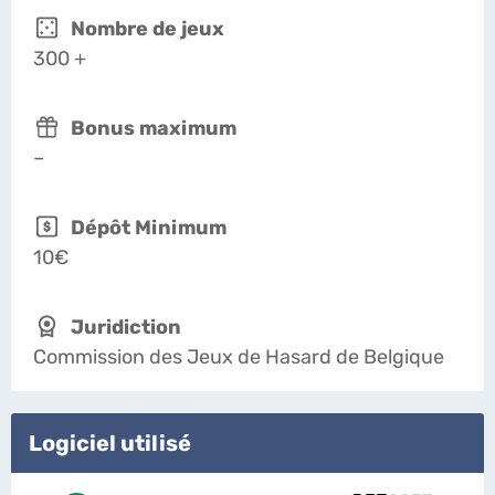
Nombre de jeux
300 +
Bonus maximum
–
Dépôt Minimum
10€
Juridiction
Commission des Jeux de Hasard de Belgique
Logiciel utilisé