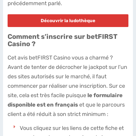
précédemment parlé.
Découvrir la ludothèque
Comment s’inscrire sur betFIRST
Casino ?
Cet avis betFIRST Casino vous a charmé ?
Avant de tenter de décrocher le jackpot sur l’un
des sites autorisés sur le marché, il faut
commencer par réaliser une inscription. Sur ce
site, cela est très facile puisque
le formulaire
disponible est en français
et que le parcours
client a été réduit à son strict minimum :
Vous cliquez sur les liens de cette fiche et