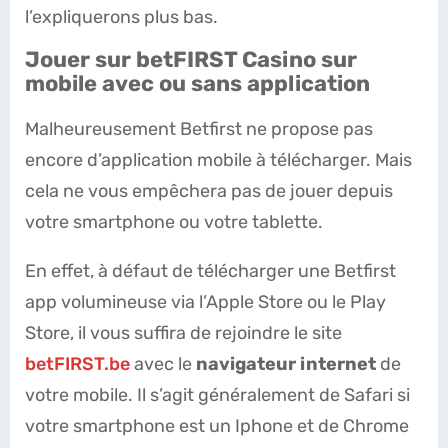
l’expliquerons plus bas.
Jouer sur betFIRST Casino sur
mobile avec ou sans application
Malheureusement Betfirst ne propose pas
encore d’application mobile à télécharger. Mais
cela ne vous empêchera pas de jouer depuis
votre smartphone ou votre tablette.
En effet, à défaut de télécharger une Betfirst
app volumineuse via l’Apple Store ou le Play
Store, il vous suffira de rejoindre le site
betFIRST.be
avec le
navigateur internet
de
votre mobile. Il s’agit généralement de Safari si
votre smartphone est un Iphone et de Chrome