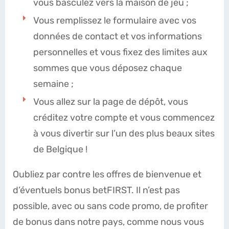
vous basculez vers la maison de jeu ;
Vous remplissez le formulaire avec vos
données de contact et vos informations
personnelles et vous fixez des limites aux
sommes que vous déposez chaque
semaine ;
Vous allez sur la page de dépôt, vous
créditez votre compte et vous commencez
à vous divertir sur l’un des plus beaux sites
de Belgique !
Oubliez par contre les offres de bienvenue et
d’éventuels bonus betFIRST. Il n’est pas
possible, avec ou sans code promo, de profiter
de bonus dans notre pays, comme nous vous