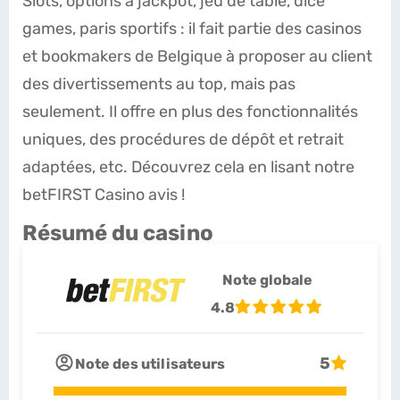
Slots, options à jackpot, jeu de table, dice
games, paris sportifs : il fait partie des casinos
et bookmakers de Belgique à proposer au client
des divertissements au top, mais pas
seulement. Il offre en plus des fonctionnalités
uniques, des procédures de dépôt et retrait
adaptées, etc. Découvrez cela en lisant notre
betFIRST Casino avis !
Résumé du casino
Note globale
4.8
5
Note des utilisateurs