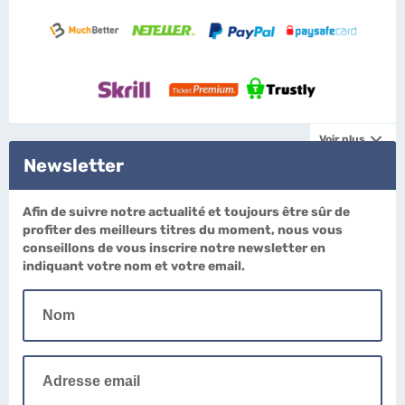
Voir plus
Newsletter
Afin de suivre notre actualité et toujours être sûr de
profiter des meilleurs titres du moment, nous vous
conseillons de vous inscrire notre newsletter en
indiquant votre nom et votre email.