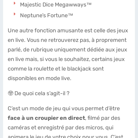
Majestic Dice Megawways™
Neptune’s Fortune™
Une autre fonction amusante est celle des jeux
en live. Vous ne retrouverez pas, à proprement
parlé, de rubrique uniquement dédiée aux jeux
en live mais, si vous le souhaitez, certains jeux
comme la roulette et le blackjack sont
disponibles en mode live.
🤓
De quoi cela s’agit-il ?
C’est un mode de jeu qui vous permet d’être
face à un croupier en direct
, filmé par des
caméras et enregistré par des micros, qui
animera le jeu de votre choix pour vous. C’est