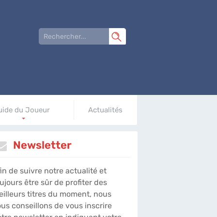
uide du Joueur
Actualités
Newsletter
in de suivre notre actualité et
ujours être sûr de profiter des
illeurs titres du moment, nous
us conseillons de vous inscrire