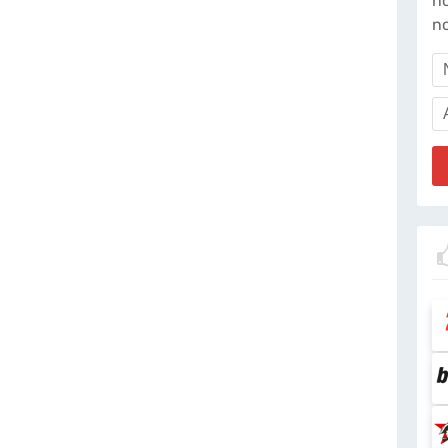
no
no