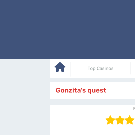
Top Casinos
Gonzita's quest