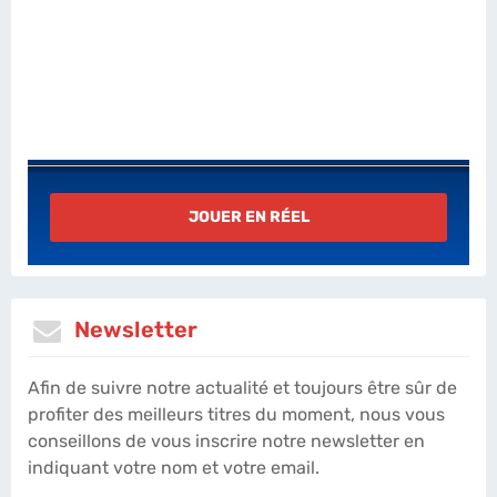
JOUER EN RÉEL
Newsletter
Afin de suivre notre actualité et toujours être sûr de
profiter des meilleurs titres du moment, nous vous
conseillons de vous inscrire notre newsletter en
indiquant votre nom et votre email.