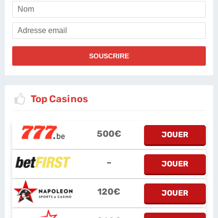
Top Casinos
500€
JOUER
–
JOUER
120€
JOUER