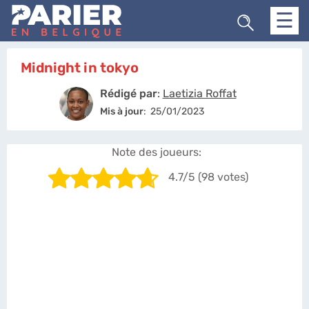
☰
Midnight in tokyo
Rédigé par
:
Laetizia Roffat
Mis à jour
:
25/01/2023
Note des joueurs:
4.7
/5 (
98
votes)