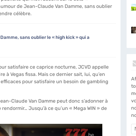
l’humour de Jean-Claude Van Damme, sans oublier
rendre célèbre.
 Damme, sans oublier le « high kick » qui a
 Pour satisfaire ce caprice nocturne, JCVD appelle
dre à Vegas
fissa
. Mais ce dernier sait, lui, qu’en
Af
 efficaces pour satisfaire un besoin de gambling
to
me
vo
Jean-Claude Van Damme peut donc s’adonner à
no
se rendormir… Jusqu’à ce qu’un « Mega WIN » de
no