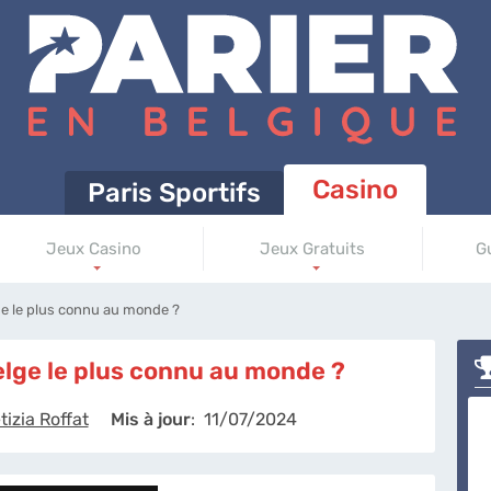
Casino
Paris Sportifs
Jeux Casino
Jeux Gratuits
G
ge le plus connu au monde ?
elge le plus connu au monde ?
tizia Roffat
Mis à jour
:
11/07/2024