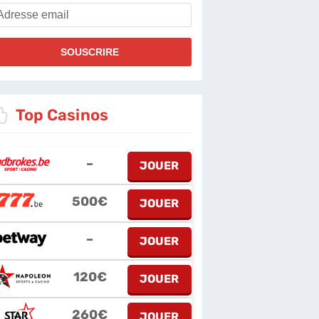
Top Casinos
–
JOUER
500€
JOUER
–
JOUER
120€
JOUER
260€
JOUER