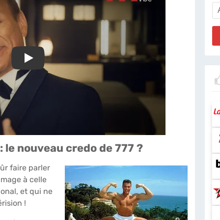
Play
: le nouveau credo de 777 ?
r faire parler
 image à celle
onal, et qui ne
ision !