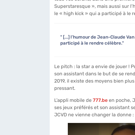
Superstaresque
», mais aussi sur 
le « high kick » qui a participé à le 
" [...] l’humour de Jean-Claude Van
participé à le rendre célèbre."
Le pitch : la star a envie de jouer !
son assistant dans le but de se ren
2019, il existe des moyens bien plus
pressant.
L’appli mobile de
777.be
en poche, 
ses jeux préférés et son assistant 
JCVD ne vienne changer la donne :