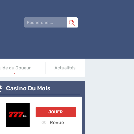
uide du Joueur
Actualités
Casino Du Mois
JOUER
Revue