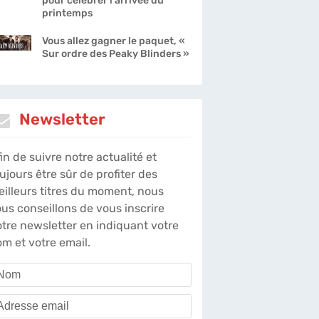
pour célébrer l'arrivée du
printemps
Vous allez gagner le paquet, «
Sur ordre des Peaky Blinders »
Newsletter
in de suivre notre actualité et
ujours être sûr de profiter des
illeurs titres du moment, nous
us conseillons de vous inscrire
tre newsletter en indiquant votre
m et votre email.