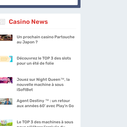
Casino News
Un prochain casino Partouche
au Japon ?
Découvrez le TOP 3 des slots
pour un été de folie
Jouez sur Night Queen™, la
nouvelle machine à sous
iSoftBet
Agent Destiny ™ : un retour
aux années 60’ avec Play’n Go
Le TOP 3 des machines à sous