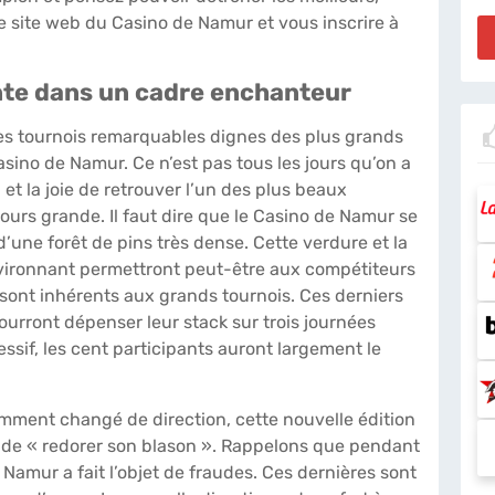
le site web du Casino de Namur et vous inscrire à
nte dans un cadre enchanteur
des tournois remarquables dignes des plus grands
asino de Namur. Ce n’est pas tous les jours qu’on a
l et la joie de retrouver l’un des plus beaux
ours grande. Il faut dire que le Casino de Namur se
 d’une forêt de pins très dense. Cette verdure et la
vironnant permettront peut-être aux compétiteurs
ui sont inhérents aux grands tournois. Ces derniers
ourront dépenser leur
stack
sur trois journées
ssif, les cent participants auront largement le
mment changé de direction, cette nouvelle édition
n de « redorer son blason ». Rappelons que pendant
Namur a fait l’objet de fraudes. Ces dernières sont