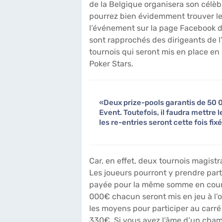
de la Belgique organisera son célèbr
pourrez bien évidemment trouver le 
l’événement sur la page Facebook d
sont rapprochés des dirigeants de l
tournois qui seront mis en place en 
Poker Stars.
«Deux prize-pools garantis de 50 
Event. Toutefois, il faudra mettre 
les re-entries seront cette fois fix
Car, en effet, deux tournois magist
Les joueurs pourront y prendre part
payée pour la même somme en cours 
000€ chacun seront mis en jeu à l’o
les moyens pour participer au carré f
330€. Si vous avez l’âme d’un champ