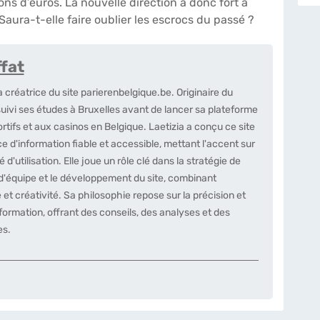
ns d’euros. La nouvelle direction a donc fort à
Saura-t-elle faire oublier les escrocs du passé ?
ffat
la créatrice du site parierenbelgique.be. Originaire du
uivi ses études à Bruxelles avant de lancer sa plateforme
rtifs et aux casinos en Belgique. Laetizia a conçu ce site
ce d'information fiable et accessible, mettant l'accent sur
ité d'utilisation. Elle joue un rôle clé dans la stratégie de
 d'équipe et le développement du site, combinant
et créativité. Sa philosophie repose sur la précision et
information, offrant des conseils, des analyses et des
es.