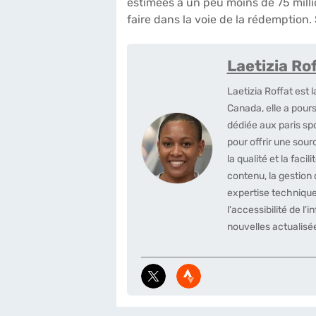
estimées à un peu moins de 75 millio
faire dans la voie de la rédemption. 
Laetizia Ro
Laetizia Roffat est 
Canada, elle a pours
dédiée aux paris spo
pour offrir une sour
la qualité et la facil
contenu, la gestion
expertise technique 
l'accessibilité de l'
nouvelles actualisé