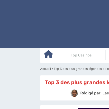
Top Casinos
Accueil
Top 3 des plus grandes légendes de c
Top 3 des plus grandes 
Rédigé par
:
Lae