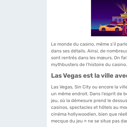
Le monde du casino, même s’il parle
dans ses détails. Ainsi, de nombreu
sont rentrés dans les mœurs. On fai
mythbusters de l’histoire du casino.
Las Vegas est la ville av
Las Vegas, Sin City ou encore la vi
un même endroit. Dans l’esprit de b
jeu, où la démesure prend le dessus 
casinos, spectacles et hôtels au m
cinéma hollywoodien, bien que réelle,
mecque du jeu » ne se situe pas da