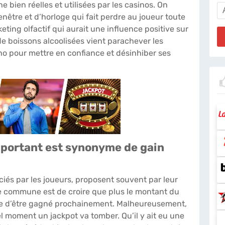
 bien réelles et utilisées par les casinos. On
nêtre et d’horloge qui fait perdre au joueur toute
ting olfactif qui aurait une influence positive sur
e boissons alcoolisées vient parachever les
ino pour mettre en confiance et désinhiber ses
mportant est synonyme de gain
ciés par les joueurs, proposent souvent par leur
ée commune est de croire que plus le montant du
ance d’être gagné prochainement. Malheureusement,
uel moment un jackpot va tomber. Qu’il y ait eu une