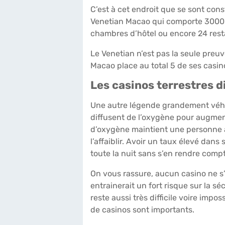
C’est à cet endroit que se sont con
Venetian Macao qui comporte 3000 
chambres d’hôtel ou encore 24 rest
Le Venetian n’est pas la seule preuve
Macao place au total 5 de ses casin
Les casinos terrestres di
Une autre légende grandement véhicu
diffusent de l’oxygène pour augmente
d’oxygène maintient une personne al
l’affaiblir. Avoir un taux élevé dan
toute la nuit sans s’en rendre compt
On vous rassure, aucun casino ne s’e
entrainerait un fort risque sur la s
reste aussi très difficile voire impo
de casinos sont importants.