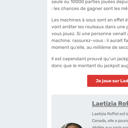
seule ou 10000 parties jouées depu
: les chances de gagner sont les m
Les machines à sous sont en effet 
vont arrêter les rouleaux dans une
vous jouez. Si une personne venait 
machine, rassurez-vous : il aurait
moment qu’elle, au millième de sec
Il est cependant prouvé qu’un jackpo
donc que le montant du jackpot au
Je joue sur La
Laetizia Ro
Laetizia Roffat est 
Canada, elle a pours
dédiée aux paris spo