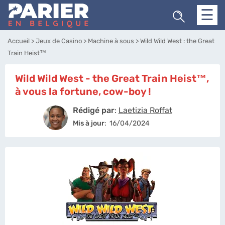
☰
Accueil
Jeux de Casino
Machine à sous
Wild Wild West : the Great
Train Heist™
Wild Wild West - the Great Train Heist™,
à vous la fortune, cow-boy !
Rédigé par
:
Laetizia Roffat
Mis à jour
:
16/04/2024