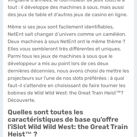
tout : il développe des machines à sous, mais aussi
des jeux de table et d’autres jeux de casino en ligne.
Même si ses jeux sont facilement identifiables,
NetEnt sait changer d’univers comme un caméléon.
Deux machines à sous NetEnt ont le même thème ?
Elles vous sembleront très différentes et uniques.
Parmi tous les jeux de machines à sous que le
développeur a mis au point lors de ces deux
dernières décennies, nous avons choisi de mettre les
projecteurs sur l'une de nos slots préférées : à quoi
faut-il s'attendre en choisissant de faire tourner les
bobines de Wild Wild West: the Great Train Heist™?
Découverte.
Quelles sont toutes les
caractéristiques de base qu'offre
l'iSlot Wild Wild West: the Great Train
Heist™ ?