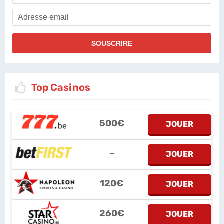
Top Casinos
500€
JOUER
–
JOUER
120€
JOUER
260€
JOUER