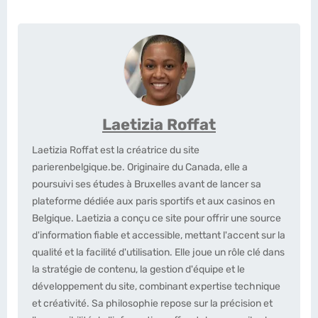
Laetizia Roffat
Laetizia Roffat est la créatrice du site
parierenbelgique.be. Originaire du Canada, elle a
poursuivi ses études à Bruxelles avant de lancer sa
plateforme dédiée aux paris sportifs et aux casinos en
Belgique. Laetizia a conçu ce site pour offrir une source
d'information fiable et accessible, mettant l'accent sur la
qualité et la facilité d'utilisation. Elle joue un rôle clé dans
la stratégie de contenu, la gestion d'équipe et le
développement du site, combinant expertise technique
et créativité. Sa philosophie repose sur la précision et