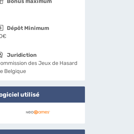
Bonus maximum
Dépôt Minimum
0€
Juridiction
ommission des Jeux de Hasard
e Belgique
ogiciel utilisé