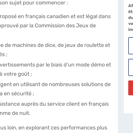
 son sujet pour commencer :
Af
êt
oposé en français canadien et est légal dans
du
vo
 approuvé par la Commission des Jeux de
in
 de machines de dice, de jeux de roulette et
és ;
vertissements par le biais d’un mode démo et
 à votre goût ;
rgent en utilisant de nombreuses solutions de
a en sécurité ;
sistance auprès du service client en français
omme de nuit.
plus loin, en explorant ces performances plus