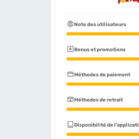
Note des utilisateurs
Bonus et promotions
Méthodes de paiement
Méthodes de retrait
Disponibilité de l'applicat