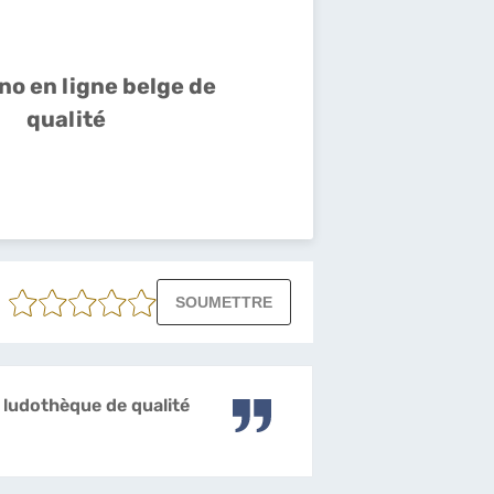
no en ligne belge de
qualité
SOUMETTRE
 ludothèque de qualité