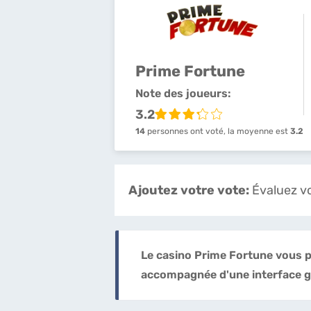
Prime Fortune
Note des joueurs:
3.2
14
personnes ont voté, la moyenne est
3.2
Ajoutez votre vote:
Évaluez v
Le casino Prime Fortune vous p
accompagnée d'une interface g