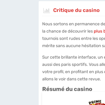
Critique du casino
Nous sortons en permanence de 
la chance de découvrir les
plus 
tournois sont rudes entre les o
mérite sans aucune hésitation sa
Sur cette brillante interface, un
aussi des paris sportifs. Vous all
votre profil, en profitant en plu
allons le voir dans cette revue.
Résumé du casino