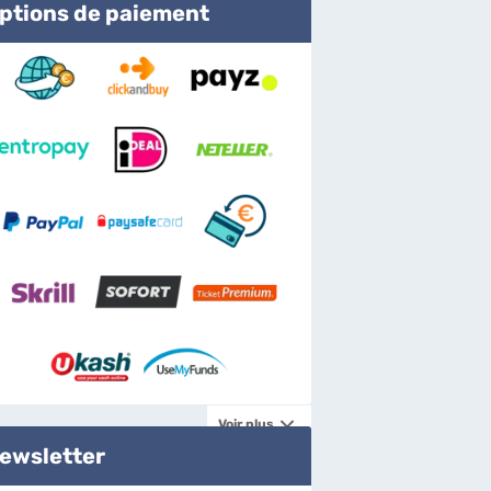
ptions de paiement
Voir plus
ewsletter