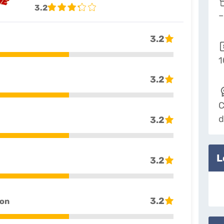
3.2
–
3.2
1
3.2
C
d
3.2
L
3.2
3.2
ion