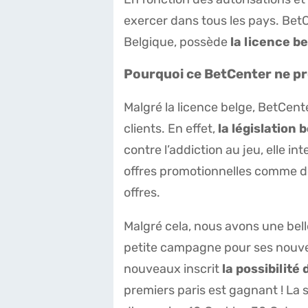
exercer dans tous les pays. Bet
Belgique, possède
la licence b
Pourquoi ce BetCenter ne p
Malgré la licence belge, BetCen
clients. En effet,
la législation 
contre l’addiction au jeu, elle i
offres promotionnelles comme d
offres.
Malgré cela, nous avons une bel
petite campagne pour ses nouve
nouveaux inscrit
la possibilité
premiers paris est gagnant ! La 