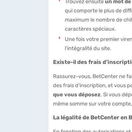
Trouvez ensuite
un mot de
qui comporte le plus de diff
maximum le nombre de chiff
caractères spéciaux.
Une fois votre premier vire
l’intégralité du site.
Existe-il des frais d’inscrip
Rassurez-vous, BetCenter ne fait
des frais d’inscription, et vous 
que vous déposez
. Si vous dé
même somme sur votre compte, 
La légalité de BetCenter en 
En fonction des autorisations e