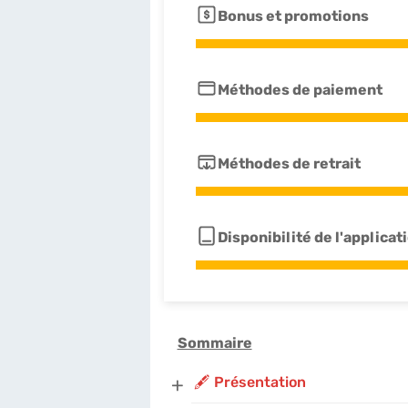
Bonus et promotions
Méthodes de paiement
Méthodes de retrait
Disponibilité de l'applicat
Sommaire
+
🖋️ Présentation