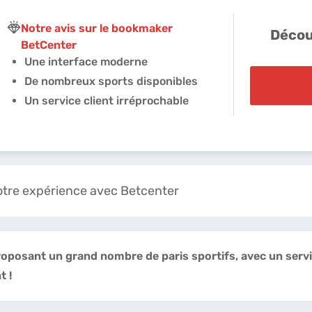
Notre avis sur le bookmaker
Décou
BetCenter
Une interface moderne
De nombreux sports disponibles
Un service client irréprochable
otre expérience avec Betcenter
posant un grand nombre de paris sportifs, avec un servic
t !