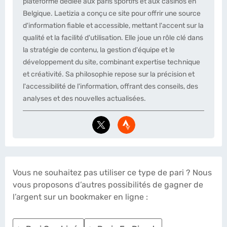
plateforme dédiée aux paris sportifs et aux casinos en
Belgique. Laetizia a conçu ce site pour offrir une source
d'information fiable et accessible, mettant l'accent sur la
qualité et la facilité d'utilisation. Elle joue un rôle clé dans
la stratégie de contenu, la gestion d'équipe et le
développement du site, combinant expertise technique
et créativité. Sa philosophie repose sur la précision et
l'accessibilité de l'information, offrant des conseils, des
analyses et des nouvelles actualisées.
Vous ne souhaitez pas utiliser ce type de pari ? Nous
vous proposons d’autres possibilités de gagner de
l’argent sur un bookmaker en ligne :