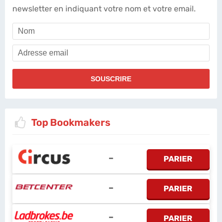
newsletter en indiquant votre nom et votre email.
Top Bookmakers
–
PARIER
–
PARIER
–
PARIER