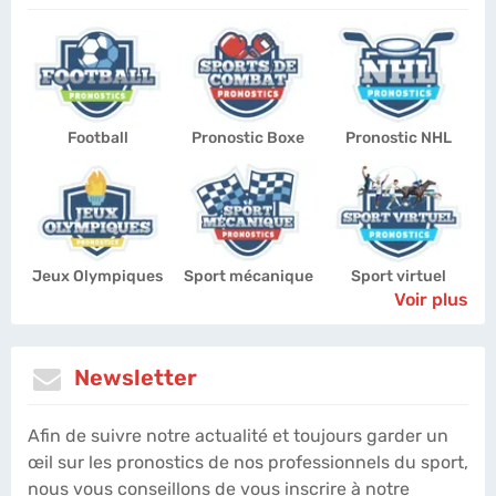
Football
Pronostic Boxe
Pronostic NHL
Jeux Olympiques
Sport mécanique
Sport virtuel
Voir plus
Newsletter
Afin de suivre notre actualité et toujours garder un
œil sur les pronostics de nos professionnels du sport,
nous vous conseillons de vous inscrire à notre