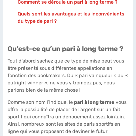
Comment se déroule un pari à long terme ?
Quels sont les avantages et les inconvénients
du type de pari ?
Qu’est-ce qu’un pari à long terme ?
Tout d’abord sachez que ce type de mise peut vous
être présenté sous différentes appellations en
fonction des bookmakers. Du « pari vainqueur » au «
outright winner
», ne vous y trompez pas, nous
parlons bien de la même chose !
Comme son nom l’indique, le
pari à long terme
vous
offre la possibilité de placer de l’argent sur un fait
sportif qui connaîtra un dénouement assez lointain.
Ainsi, nombreux sont les sites de paris sportifs en
ligne qui vous proposent de deviner le futur