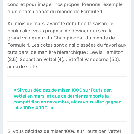
concret pour imager nos propos. Prenons l’exemple
d’un championnat du monde de Formule 1 :
Au mois de mars, avant le début de la saison, le
bookmaker vous propose de deviner qui sera le
grand vainqueur du Championnat du monde de
Formule 1. Les cotes sont ainsi classées du favori aux
outsiders, de manière hiérarchique : Lewis Hamilton
(2.5), Sebastian Vettel (4),… Stoffel Vandoorne (50),
ainsi de suite.
« Si vous décidez de miser 100€ sur l’outsider,
Vettel en mars, et que ce dernier remporte la
compétition en novembre, alors vous allez gagner
: 4 x 100 = 400€ ! »
Si vous décidez de miser 100€ sur l’outsider, Vettel