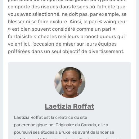
comporte des risques dans le sens où l’athlète que
vous avez sélectionné, ne doit pas, par exemple, se
blesser ni se faire exclure. Ainsi, le pari « vainqueur
» est bien souvent considéré comme un pari «
fantaisiste » chez les meilleurs pronostiqueurs qui
voient ici, l’occasion de miser sur leurs équipes
préférées dans un seul objectif de divertissement.
Laetizia Roffat
Laetizia Roffat est la créatrice du site
parierenbelgique.be. Originaire du Canada, elle a
poursuivi ses études à Bruxelles avant de lancer sa