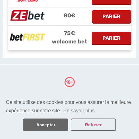
80€
PARIER
75€
PARIER
welcome bet
© 2013 - 2026
parierenbelgique.be
.
L'équipe
Politique de confidentialité
Contactez-nous
Twitter
Site Map
Ce site utilise des cookies pour vous assurer la meilleure
All Rights Reserved.
expérience sur notre site.
En savoir plus
Accepter
Refuser