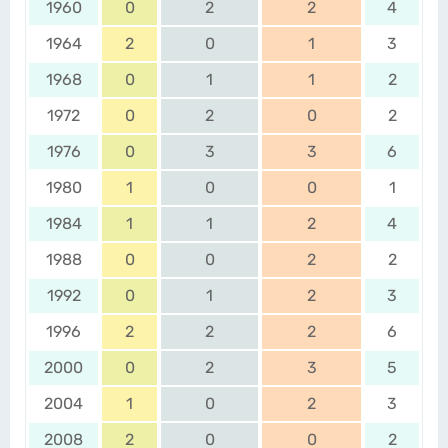
1960
0
2
2
4
1964
2
0
1
3
1968
0
1
1
2
1972
0
2
0
2
1976
0
3
3
6
1980
1
0
0
1
1984
1
1
2
4
1988
0
0
2
2
1992
0
1
2
3
1996
2
2
2
6
2000
0
2
3
5
2004
1
0
2
3
2008
2
0
0
2