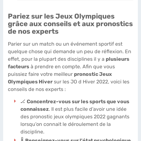
Pariez sur les Jeux Olympiques
grâce aux conseils et aux pronostics
de nos experts
Parier sur un match ou un événement sportif est
quelque chose qui demande un peu de réflexion. En
effet, pour la plupart des disciplines il y a
plusieurs
facteurs
à prendre en compte. Afin que vous
puissiez faire votre meilleur
pronostic Jeux
Olympiques Hiver
sur les JO d Hiver 2022, voici les
conseils de nos experts :
🏒
Concentrez-vous sur les sports que vous
connaissez
. Il est plus facile d’avoir une idée
des pronostic jeux olympiques 2022 gagnants
lorsqu’on connait le déroulement de la
discipline.
🌡️
Renseignez-vous sur l'état psychologique