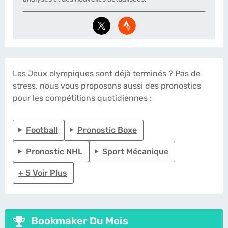
Les Jeux olympiques sont déjà terminés ? Pas de
stress, nous vous proposons aussi des pronostics
pour les compétitions quotidiennes :
Football
Pronostic Boxe
Pronostic NHL
Sport Mécanique
+ 5 Voir Plus
Bookmaker Du Mois