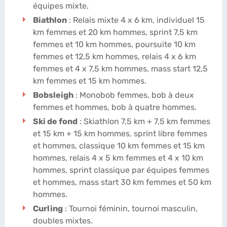
équipes mixte.
Biathlon
: Relais mixte 4 x 6 km, individuel 15
km femmes et 20 km hommes, sprint 7,5 km
femmes et 10 km hommes, poursuite 10 km
femmes et 12,5 km hommes, relais 4 x 6 km
femmes et 4 x 7,5 km hommes, mass start 12,5
km femmes et 15 km hommes.
Bobsleigh
: Monobob femmes, bob à deux
femmes et hommes, bob à quatre hommes.
Ski de fond
: Skiathlon 7,5 km + 7,5 km femmes
et 15 km + 15 km hommes, sprint libre femmes
et hommes, classique 10 km femmes et 15 km
hommes, relais 4 x 5 km femmes et 4 x 10 km
hommes, sprint classique par équipes femmes
et hommes, mass start 30 km femmes et 50 km
hommes.
Curling
: Tournoi féminin, tournoi masculin,
doubles mixtes.