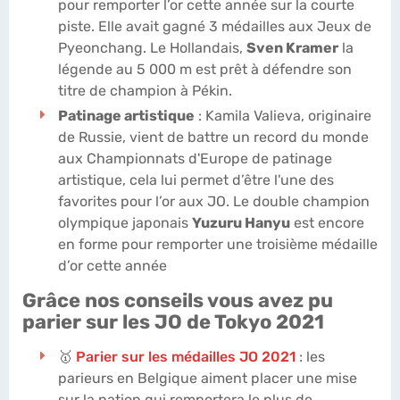
pour remporter l’or cette année sur la courte
piste. Elle avait gagné 3 médailles aux Jeux de
Pyeonchang. Le Hollandais,
Sven Kramer
la
légende au 5 000 m est prêt à défendre son
titre de champion à Pékin.
Patinage artistique
: Kamila Valieva, originaire
de Russie, vient de battre un record du monde
aux Championnats d'Europe de patinage
artistique, cela lui permet d’être l'une des
favorites pour l’or aux JO. Le double champion
olympique japonais
Yuzuru Hanyu
est encore
en forme pour remporter une troisième médaille
d’or cette année
Grâce nos conseils vous avez pu
parier sur les JO de Tokyo 2021
🥇
Parier sur les médailles JO 2021
: les
parieurs en Belgique aiment placer une mise
sur la nation qui remportera le plus de