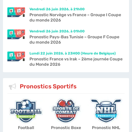
Vendredi 26 juin 2026, à 21h00
Pronostic Norvège vs France – Groupe I Coupe
du monde 2026
Vendredi 26 juin 2026, à 01h00
Pronostic Pays-Bas Tunisie – Groupe F Coupe
du monde 2026
Lundi 22 juin 2026, à 23H00 (Heure de Belgique)
Pronostic France vs Irak – 2ème journée Coupe
du Monde 2026
Pronostics Sportifs
Football
Pronostic Boxe
Pronostic NHL