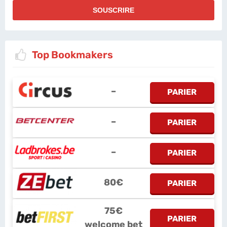
Top Bookmakers
–
PARIER
–
PARIER
–
PARIER
80€
PARIER
75€
PARIER
welcome bet