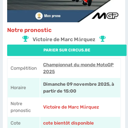
Notre pronostic
Victoire de Marc Márquez
PARIER SUR CIRCUS.BE
Championnat du monde MotoGP
Compétition
2025
Dimanche 09 novembre 2025, à
Horaire
partir de 15:00
Notre
Victoire de Marc Márquez
pronostic
Cote
cote bientôt disponible