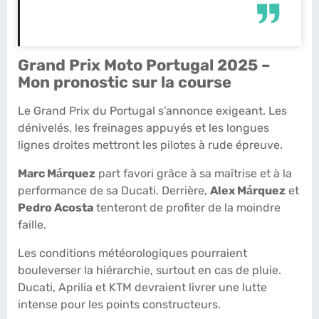
Grand Prix Moto Portugal 2025 –
Mon pronostic sur la course
Le Grand Prix du Portugal s’annonce exigeant. Les
dénivelés, les freinages appuyés et les longues
lignes droites mettront les pilotes à rude épreuve.
Marc Márquez
part favori grâce à sa maîtrise et à la
performance de sa Ducati. Derrière,
Alex Márquez
et
Pedro Acosta
tenteront de profiter de la moindre
faille.
Les conditions météorologiques pourraient
bouleverser la hiérarchie, surtout en cas de pluie.
Ducati, Aprilia et KTM devraient livrer une lutte
intense pour les points constructeurs.