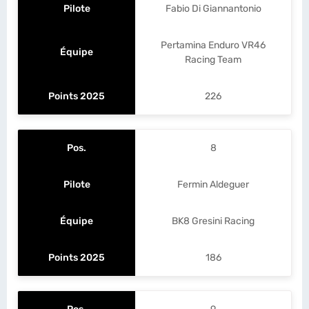
Pilote
Fabio Di Giannantonio
Pertamina Enduro VR46
Équipe
Racing Team
Points 2025
226
Pos.
8
Pilote
Fermin Aldeguer
Équipe
BK8 Gresini Racing
Points 2025
186