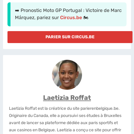
➡️ Pronostic Moto GP Portugal : Victoire de Marc
Márquez, pariez sur
Circus.be
🏍️
PARIER SUR CIRCUS.BE
Laetizia Roffat
Laetizia Roffat est la créatrice du site parierenbelgique.be.
Originaire du Canada, elle a poursuivi ses études à Bruxelles
avant de lancer sa plateforme dédiée aux paris sportifs et
aux casinos en Belgique. Laetizia a conçu ce site pour offrir