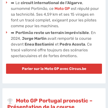
➡️ Le
circuit international de l’Algarve
,
surnommé Portimão, ce
Moto GP
est réputé pour
sa technicité. Ses 4,59 km et ses 15 virages en
font un tracé complet, exigeant pour les pilotes
comme pour les machines.
➡️
Portimão reste un terrain imprévisible
. En
2024,
Jorge Martin
avait remporté la course
devant
Enea Bastianini
et
Pedro Acosta
. Ce
tracé vallonné offre toujours des scénarios
spectaculaires et de fortes émotions.
Parier sur la Moto GP avec Circus.be
Moto GP Portugal pronostic –
Présentation de la course