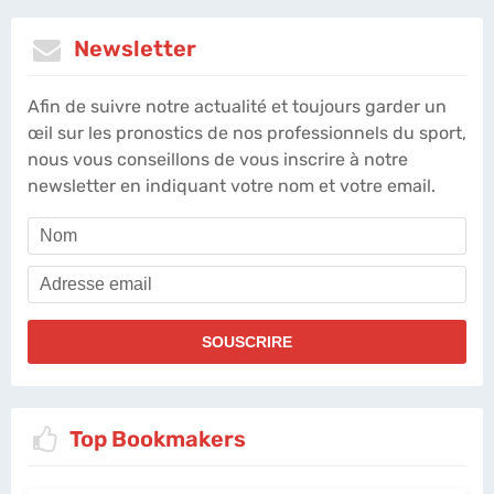
Newsletter
Afin de suivre notre actualité et toujours garder un
œil sur les pronostics de nos professionnels du sport,
nous vous conseillons de vous inscrire à notre
newsletter en indiquant votre nom et votre email.
Top Bookmakers