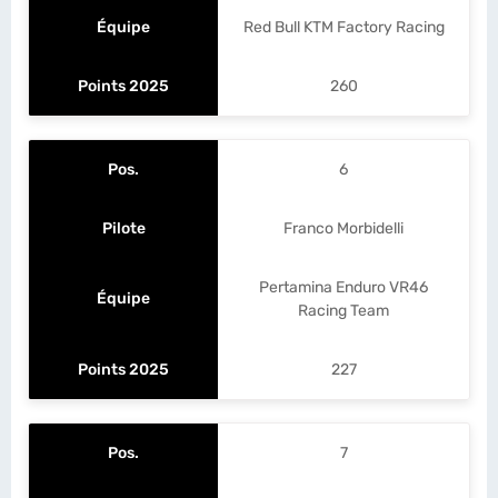
Équipe
Red Bull KTM Factory Racing
Points 2025
260
Pos.
6
Pilote
Franco Morbidelli
Pertamina Enduro VR46
Équipe
Racing Team
Points 2025
227
Pos.
7