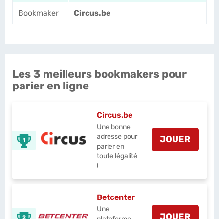
Bookmaker
Circus.be
Les 3 meilleurs bookmakers pour
parier en ligne
Circus.be
Une bonne
adresse pour
JOUER
1
parier en
toute légalité
!
Betcenter
Une
JOUER
2
plateforme