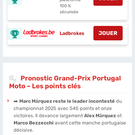
100 %
sécurisée
JOUER
Ladbrokes
3
Pronostic Grand-Prix Portugal
Moto – Les points clés
➡️
Marc Márquez reste le leader incontesté
du
championnat 2025 avec 545 points et onze
victoires. Il devance largement
Alex Márquez
et
Marco Bezzecchi
avant cette manche portugaise
décisive.