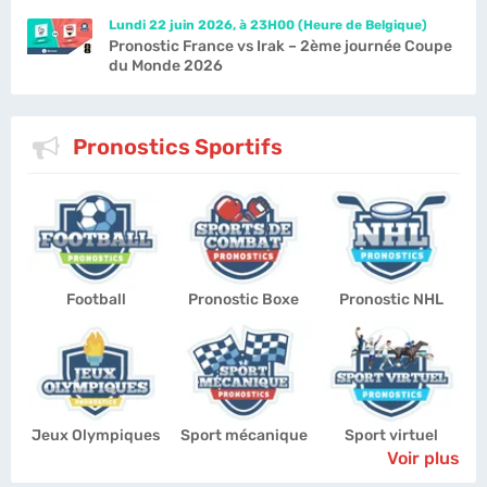
Lundi 22 juin 2026, à 23H00 (Heure de Belgique)
Pronostic France vs Irak – 2ème journée Coupe
du Monde 2026
Pronostics Sportifs
Football
Pronostic Boxe
Pronostic NHL
Jeux Olympiques
Sport mécanique
Sport virtuel
Voir plus