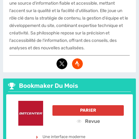
une source d'information fiable et accessible, mettant
l'accent sur la qualité et la facilité d'utilisation. Elle joue un
rôle clé dans la stratégie de contenu, la gestion d'équipe et le
développement du site, combinant expertise technique et
créativité. Sa philosophie repose sur la précision et
l'accessibilité de l'information, offrant des conseils, des
analyses et des nouvelles actualisées.
Bookmaker Du Mois
PARIER
Revue
Une interface moderne