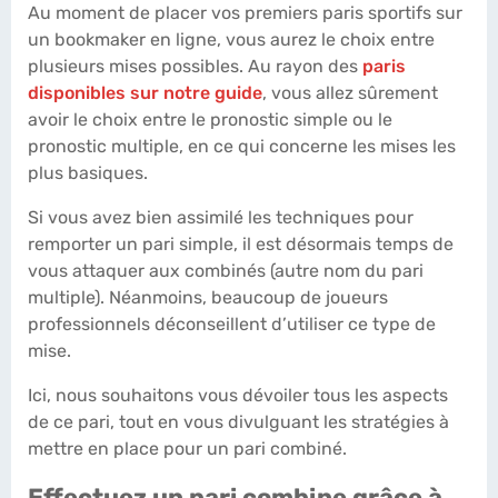
Au moment de placer vos premiers paris sportifs sur
un bookmaker en ligne, vous aurez le choix entre
plusieurs mises possibles. Au rayon des
paris
disponibles sur notre guide
, vous allez sûrement
avoir le choix entre le pronostic simple ou le
pronostic multiple, en ce qui concerne les mises les
plus basiques.
Si vous avez bien assimilé les techniques pour
remporter un pari simple, il est désormais temps de
vous attaquer aux combinés (autre nom du pari
multiple). Néanmoins, beaucoup de joueurs
professionnels déconseillent d’utiliser ce type de
mise.
Ici, nous souhaitons vous dévoiler tous les aspects
de ce pari, tout en vous divulguant les stratégies à
mettre en place pour un pari combiné.
Effectuez un pari combine grâce à