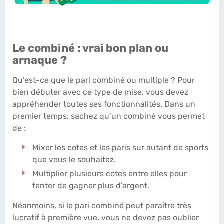
Le combiné : vrai bon plan ou
arnaque ?
Qu’est-ce que le pari combiné ou multiple ? Pour
bien débuter avec ce type de mise, vous devez
appréhender toutes ses fonctionnalités. Dans un
premier temps, sachez qu’un combiné vous permet
de :
Mixer les cotes et les paris sur autant de sports
que vous le souhaitez.
Multiplier plusieurs cotes entre elles pour
tenter de gagner plus d’argent.
Néanmoins, si le pari combiné peut paraître très
lucratif à première vue, vous ne devez pas oublier