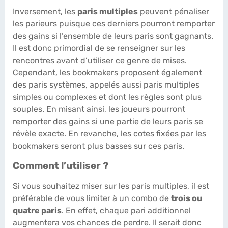
Inversement, les
paris multiples
peuvent pénaliser
les parieurs puisque ces derniers pourront remporter
des gains si l’ensemble de leurs paris sont gagnants.
Il est donc primordial de se renseigner sur les
rencontres avant d’utiliser ce genre de mises.
Cependant, les bookmakers proposent également
des paris systèmes, appelés aussi paris multiples
simples ou complexes et dont les règles sont plus
souples. En misant ainsi, les joueurs pourront
remporter des gains si une partie de leurs paris se
révèle exacte. En revanche, les cotes fixées par les
bookmakers seront plus basses sur ces paris.
Comment l’utiliser ?
Si vous souhaitez miser sur les paris multiples, il est
préférable de vous limiter à un combo de
trois ou
quatre paris
. En effet, chaque pari additionnel
augmentera vos chances de perdre. Il serait donc