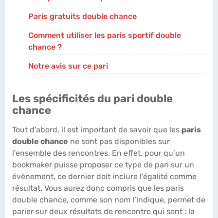
Paris gratuits double chance
Comment utiliser les paris sportif double
chance ?
Notre avis sur ce pari
Les spécificités du pari double
chance
Tout d’abord, il est important de savoir que les
paris
double chance
ne sont pas disponibles sur
l’ensemble des rencontres. En effet, pour qu’un
bookmaker puisse proposer ce type de pari sur un
évènement, ce dernier doit inclure l’égalité comme
résultat. Vous aurez donc compris que les paris
double chance, comme son nom l’indique, permet de
parier sur deux résultats de rencontre qui sont : la