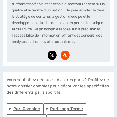
d'information fiable et accessible, mettant l'accent sur la
qualité et la facilité d'utilisation. Elle joue un rôle clé dans
la stratégie de contenu, la gestion d'équipe et le
développement du site, combinant expertise technique
et créativité. Sa philosophie repose sur la précision et
l'accessibilité de l'information, offrant des conseils, des
analyses et des nouvelles actualisées.
Vous souhaitez découvrir d’autres paris ? Profitez de
notre dossier complet pour découvrir les spécificités
des différents paris sportifs :
Pari Combiné
Pari Long Terme