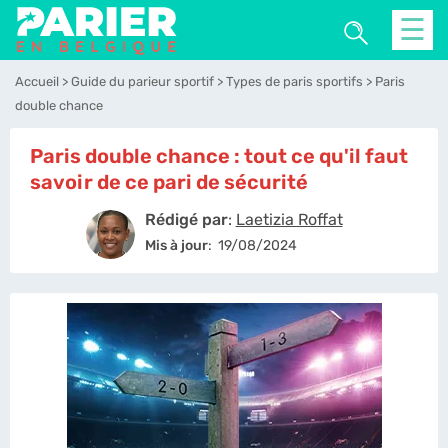
☰
Accueil
Guide du parieur sportif
Types de paris sportifs
Paris
double chance
Paris double chance : tout ce qu'il faut
savoir de ce pari de sécurité
Rédigé par
:
Laetizia Roffat
Mis à jour
:
19/08/2024