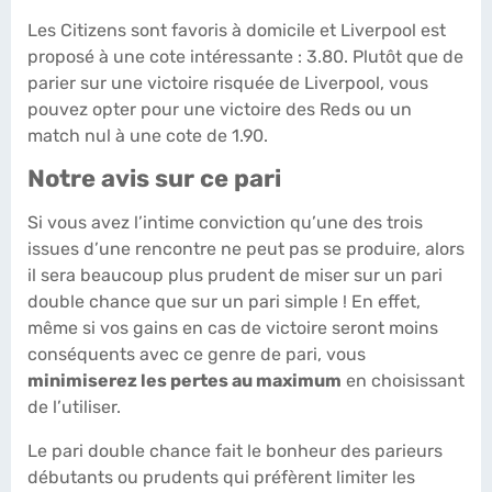
Les Citizens sont favoris à domicile et Liverpool est
proposé à une cote intéressante : 3.80. Plutôt que de
parier sur une victoire risquée de Liverpool, vous
pouvez opter pour une victoire des Reds ou un
match nul à une cote de 1.90.
Notre avis sur ce pari
Si vous avez l’intime conviction qu’une des trois
issues d’une rencontre ne peut pas se produire, alors
il sera beaucoup plus prudent de miser sur un pari
double chance que sur un pari simple ! En effet,
même si vos gains en cas de victoire seront moins
conséquents avec ce genre de pari, vous
minimiserez les pertes au maximum
en choisissant
de l’utiliser.
Le pari double chance fait le bonheur des parieurs
débutants ou prudents qui préfèrent limiter les