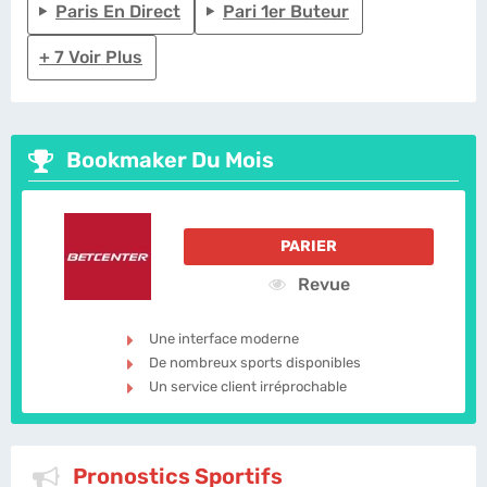
Paris En Direct
Pari 1er Buteur
+ 7 Voir Plus
Bookmaker Du Mois
PARIER
Revue
Une interface moderne
De nombreux sports disponibles
Un service client irréprochable
Pronostics Sportifs