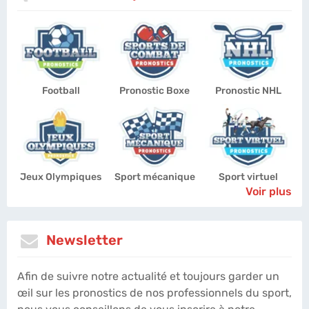
Football
Pronostic Boxe
Pronostic NHL
Jeux Olympiques
Sport mécanique
Sport virtuel
Voir plus
Newsletter
Afin de suivre notre actualité et toujours garder un
œil sur les pronostics de nos professionnels du sport,