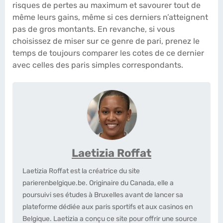
risques de pertes au maximum et savourer tout de
même leurs gains, même si ces derniers n’atteignent
pas de gros montants. En revanche, si vous
choisissez de miser sur ce genre de pari, prenez le
temps de toujours comparer les cotes de ce dernier
avec celles des paris simples correspondants.
Laetizia Roffat
Laetizia Roffat est la créatrice du site
parierenbelgique.be. Originaire du Canada, elle a
poursuivi ses études à Bruxelles avant de lancer sa
plateforme dédiée aux paris sportifs et aux casinos en
Belgique. Laetizia a conçu ce site pour offrir une source