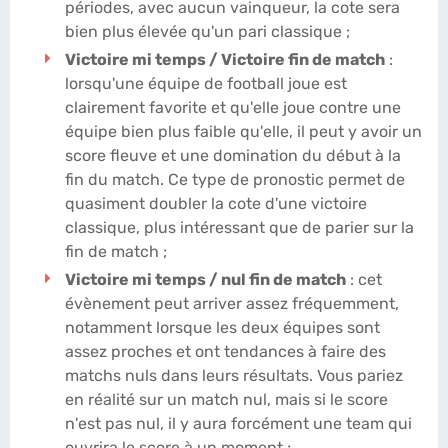
périodes, avec aucun vainqueur, la cote sera
bien plus élevée qu'un pari classique ;
Victoire mi temps / Victoire fin de match
:
lorsqu'une équipe de football joue est
clairement favorite et qu'elle joue contre une
équipe bien plus faible qu'elle, il peut y avoir un
score fleuve et une domination du début à la
fin du match. Ce type de pronostic permet de
quasiment doubler la cote d'une victoire
classique, plus intéressant que de parier sur la
fin de match ;
Victoire mi temps / nul fin de match
: cet
évènement peut arriver assez fréquemment,
notamment lorsque les deux équipes sont
assez proches et ont tendances à faire des
matchs nuls dans leurs résultats. Vous pariez
en réalité sur un match nul, mais si le score
n'est pas nul, il y aura forcément une team qui
ouvrira le score à un moment ;