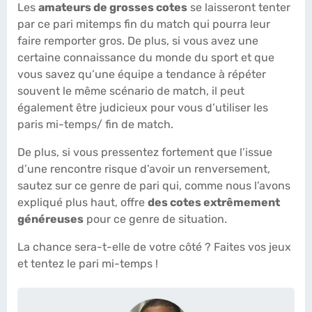
Les
amateurs de grosses cotes
se laisseront tenter
par ce pari mitemps fin du match qui pourra leur
faire remporter gros. De plus, si vous avez une
certaine connaissance du monde du sport et que
vous savez qu’une équipe a tendance à répéter
souvent le même scénario de match, il peut
également être judicieux pour vous d’utiliser les
paris mi-temps/ fin de match.
De plus, si vous pressentez fortement que l’issue
d’une rencontre risque d’avoir un renversement,
sautez sur ce genre de pari qui, comme nous l’avons
expliqué plus haut, offre
des cotes extrêmement
généreuses
pour ce genre de situation.
La chance sera-t-elle de votre côté ? Faites vos jeux
et tentez le pari mi-temps !