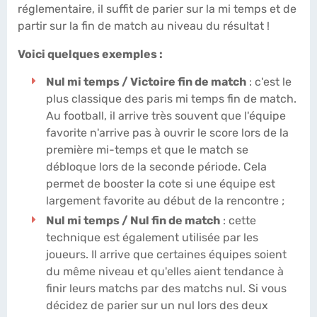
réglementaire, il suffit de parier sur la mi temps et de
partir sur la fin de match au niveau du résultat !
Voici quelques exemples :
Nul mi temps / Victoire fin de match
: c'est le
plus classique des paris mi temps fin de match.
Au football, il arrive très souvent que l'équipe
favorite n'arrive pas à ouvrir le score lors de la
première mi-temps et que le match se
débloque lors de la seconde période. Cela
permet de booster la cote si une équipe est
largement favorite au début de la rencontre ;
Nul mi temps / Nul fin de match
: cette
technique est également utilisée par les
joueurs. Il arrive que certaines équipes soient
du même niveau et qu'elles aient tendance à
finir leurs matchs par des matchs nul. Si vous
décidez de parier sur un nul lors des deux