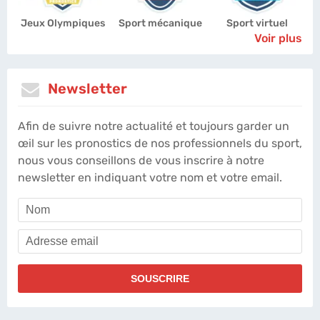
Jeux Olympiques
Sport mécanique
Sport virtuel
Voir plus
Newsletter
Afin de suivre notre actualité et toujours garder un
œil sur les pronostics de nos professionnels du sport,
nous vous conseillons de vous inscrire à notre
newsletter en indiquant votre nom et votre email.