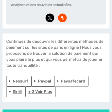
analyses et des nouvelles actualisées.
Continuez de découvrir les différentes méthodes de
paiement sur les sites de paris en ligne ! Nous vous
proposons de trouver la solution de paiement qui
vous plaira le plus et qui vous permettra de jouer en
toute tranquillité :
Neosurf
Paypal
Paysafecard
Skrill
+ 2 Voir Plus