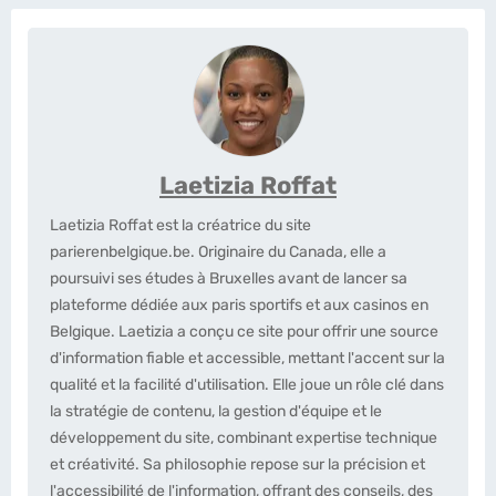
Laetizia Roffat
Laetizia Roffat est la créatrice du site
parierenbelgique.be. Originaire du Canada, elle a
poursuivi ses études à Bruxelles avant de lancer sa
plateforme dédiée aux paris sportifs et aux casinos en
Belgique. Laetizia a conçu ce site pour offrir une source
d'information fiable et accessible, mettant l'accent sur la
qualité et la facilité d'utilisation. Elle joue un rôle clé dans
la stratégie de contenu, la gestion d'équipe et le
développement du site, combinant expertise technique
et créativité. Sa philosophie repose sur la précision et
l'accessibilité de l'information, offrant des conseils, des