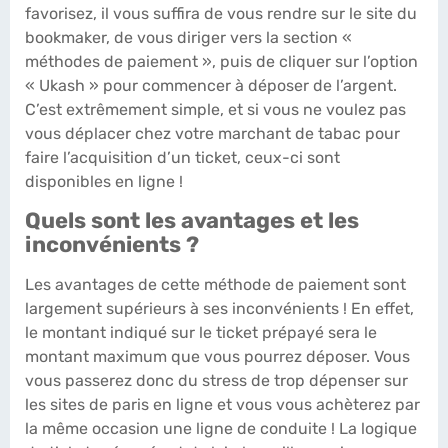
favorisez, il vous suffira de vous rendre sur le site du
bookmaker, de vous diriger vers la section «
méthodes de paiement », puis de cliquer sur l’option
« Ukash » pour commencer à déposer de l’argent.
C’est extrêmement simple, et si vous ne voulez pas
vous déplacer chez votre marchant de tabac pour
faire l’acquisition d’un ticket, ceux-ci sont
disponibles en ligne !
Quels sont les avantages et les
inconvénients ?
Les avantages de cette méthode de paiement sont
largement supérieurs à ses inconvénients ! En effet,
le montant indiqué sur le ticket prépayé sera le
montant maximum que vous pourrez déposer. Vous
vous passerez donc du stress de trop dépenser sur
les sites de paris en ligne et vous vous achèterez par
la même occasion une ligne de conduite ! La logique