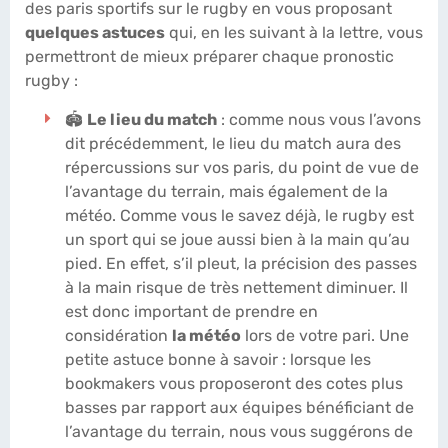
des paris sportifs sur le rugby en vous proposant
quelques astuces
qui, en les suivant à la lettre, vous
permettront de mieux préparer chaque pronostic
rugby :
🏟️
Le lieu du match
: comme nous vous l’avons
dit précédemment, le lieu du match aura des
répercussions sur vos paris, du point de vue de
l’avantage du terrain, mais également de la
météo. Comme vous le savez déjà, le rugby est
un sport qui se joue aussi bien à la main qu’au
pied. En effet, s’il pleut, la précision des passes
à la main risque de très nettement diminuer. Il
est donc important de prendre en
considération
la météo
lors de votre pari. Une
petite astuce bonne à savoir : lorsque les
bookmakers vous proposeront des cotes plus
basses par rapport aux équipes bénéficiant de
l’avantage du terrain, nous vous suggérons de