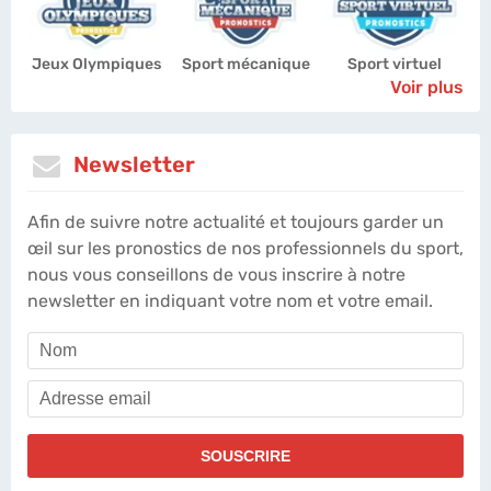
Jeux Olympiques
Sport mécanique
Sport virtuel
Voir plus
Newsletter
Afin de suivre notre actualité et toujours garder un
œil sur les pronostics de nos professionnels du sport,
nous vous conseillons de vous inscrire à notre
newsletter en indiquant votre nom et votre email.