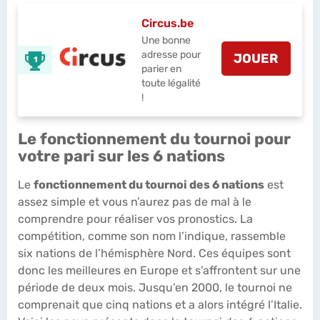
Circus.be
Une bonne
adresse pour
JOUER
1
parier en
toute légalité
!
Le fonctionnement du tournoi pour
votre pari sur les 6 nations
Le
fonctionnement du tournoi des 6 nations
est
assez simple et vous n’aurez pas de mal à le
comprendre pour réaliser vos pronostics. La
compétition, comme son nom l’indique, rassemble
six nations de l’hémisphère Nord. Ces équipes sont
donc les meilleures en Europe et s’affrontent sur une
période de deux mois. Jusqu’en 2000, le tournoi ne
comprenait que cinq nations et a alors intégré l’Italie.