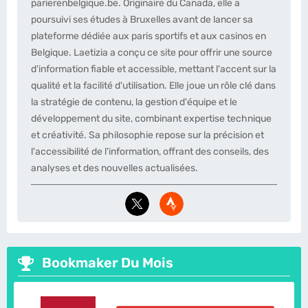
parierenbelgique.be. Originaire du Canada, elle a
poursuivi ses études à Bruxelles avant de lancer sa
plateforme dédiée aux paris sportifs et aux casinos en
Belgique. Laetizia a conçu ce site pour offrir une source
d'information fiable et accessible, mettant l'accent sur la
qualité et la facilité d'utilisation. Elle joue un rôle clé dans
la stratégie de contenu, la gestion d'équipe et le
développement du site, combinant expertise technique
et créativité. Sa philosophie repose sur la précision et
l'accessibilité de l'information, offrant des conseils, des
analyses et des nouvelles actualisées.
Bookmaker Du Mois