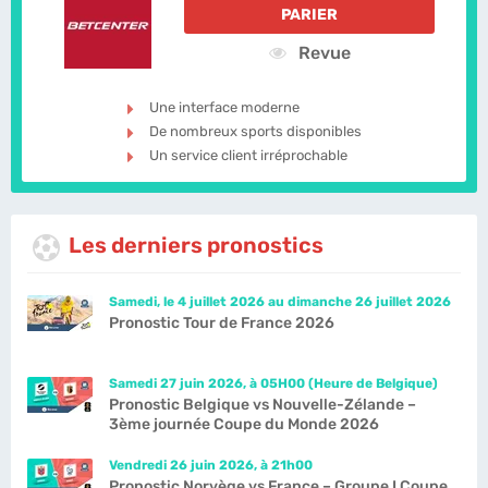
PARIER
Revue
Une interface moderne
De nombreux sports disponibles
Un service client irréprochable
Les derniers pronostics
Samedi, le 4 juillet 2026 au dimanche 26 juillet 2026
Pronostic Tour de France 2026
Samedi 27 juin 2026, à 05H00 (Heure de Belgique)
Pronostic Belgique vs Nouvelle-Zélande –
3ème journée Coupe du Monde 2026
Vendredi 26 juin 2026, à 21h00
Pronostic Norvège vs France – Groupe I Coupe