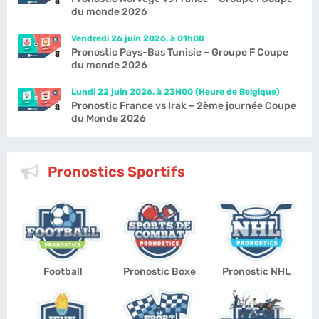
du monde 2026
Vendredi 26 juin 2026, à 01h00
Pronostic Pays-Bas Tunisie – Groupe F Coupe
du monde 2026
Lundi 22 juin 2026, à 23H00 (Heure de Belgique)
Pronostic France vs Irak – 2ème journée Coupe
du Monde 2026
Pronostics Sportifs
Football
Pronostic Boxe
Pronostic NHL