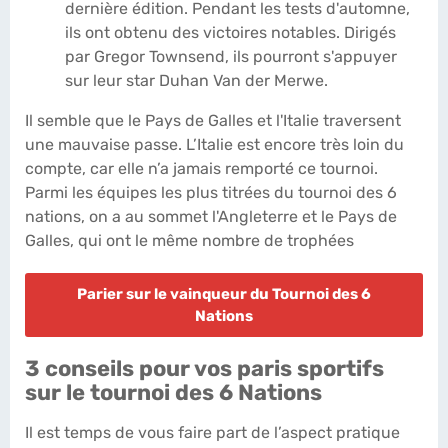
dernière édition. Pendant les tests d'automne,
ils ont obtenu des victoires notables. Dirigés
par Gregor Townsend, ils pourront s'appuyer
sur leur star Duhan Van der Merwe.
Il semble que le Pays de Galles et l'Italie traversent
une mauvaise passe. L’Italie est encore très loin du
compte, car elle n’a jamais remporté ce tournoi.
Parmi les équipes les plus titrées du tournoi des 6
nations, on a au sommet l'Angleterre et le Pays de
Galles, qui ont le même nombre de trophées
Parier sur le vainqueur du Tournoi des 6
Nations
3 conseils pour vos paris sportifs
sur le tournoi des 6 Nations
Il est temps de vous faire part de l’aspect pratique