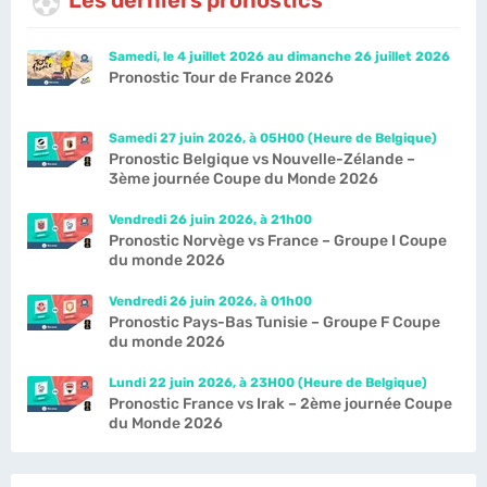
Les derniers pronostics
Samedi, le 4 juillet 2026 au dimanche 26 juillet 2026
Pronostic Tour de France 2026
Samedi 27 juin 2026, à 05H00 (Heure de Belgique)
Pronostic Belgique vs Nouvelle-Zélande –
3ème journée Coupe du Monde 2026
Vendredi 26 juin 2026, à 21h00
Pronostic Norvège vs France – Groupe I Coupe
du monde 2026
Vendredi 26 juin 2026, à 01h00
Pronostic Pays-Bas Tunisie – Groupe F Coupe
du monde 2026
Lundi 22 juin 2026, à 23H00 (Heure de Belgique)
Pronostic France vs Irak – 2ème journée Coupe
du Monde 2026