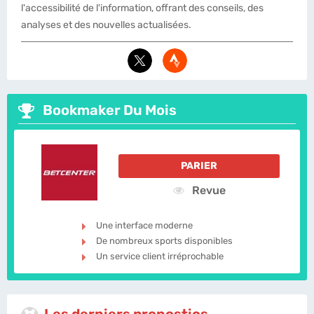
l'accessibilité de l'information, offrant des conseils, des
analyses et des nouvelles actualisées.
Bookmaker Du Mois
PARIER
Revue
Une interface moderne
De nombreux sports disponibles
Un service client irréprochable