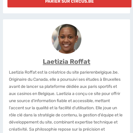
PARIER SUR CIRCUS.BE
Laetizia Roffat
Laetizia Roffat est la créatrice du site parierenbelgique.be.
Originaire du Canada, elle a poursuivi ses études à Bruxelles
avant de lancer sa plateforme dédiée aux paris sportifs et
aux casinos en Belgique. Laetizia a conçu ce site pour offrir
une source d'information fiable et accessible, mettant
l'accent sur la qualité et la facilité d'utilisation. Elle joue un
rôle clé dans la stratégie de contenu, la gestion d'équipe et le
développement du site, combinant expertise technique et
créativité. Sa philosophie repose sur la précision et