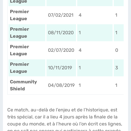
League
Premier
07/02/2021
4
1
League
Premier
08/11/2020
1
1
League
Premier
02/07/2020
4
0
League
Premier
10/11/2019
1
3
League
Community
04/08/2019
1
1
Shield
Ce match, au-delà de l’enjeu et de l’historique, est
très spécial, car il a lieu 4 jours après la finale de la
coupe du monde, et à l’heure où l’on écrit ces lignes,
on ne sait pas encore qui participera à cette grande