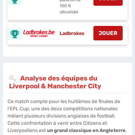
100 %
sécurisée
JOUER
Ladbrokes
3
Analyse des équipes du
Liverpool & Manchester City
Ce match compte pour les huitièmes de finales de
l’EFL Cup, une des deux compétitions nationales
mêlant plusieurs divisions anglaises de football.
Cette confrontation à venir entre Citizens et
Liverpooliens est
un grand classique en Angleterre
,