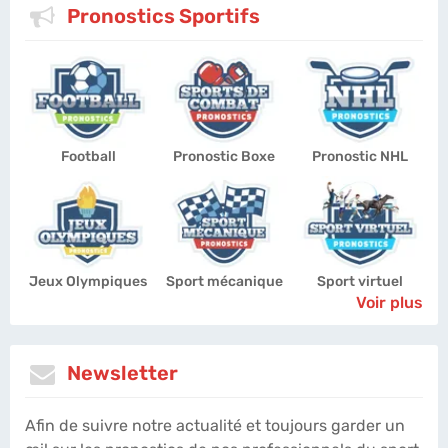
Pronostics Sportifs
Football
Pronostic Boxe
Pronostic NHL
Jeux Olympiques
Sport mécanique
Sport virtuel
Voir plus
Newsletter
Afin de suivre notre actualité et toujours garder un