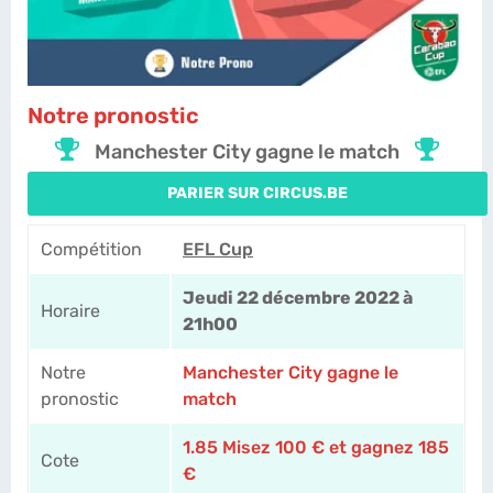
Notre pronostic
Manchester City gagne le match
PARIER SUR CIRCUS.BE
Compétition
EFL Cup
Jeudi 22 décembre 2022 à
Horaire
21h00
Notre
Manchester City gagne le
pronostic
match
1.85 Misez 100 € et gagnez 185
Cote
€