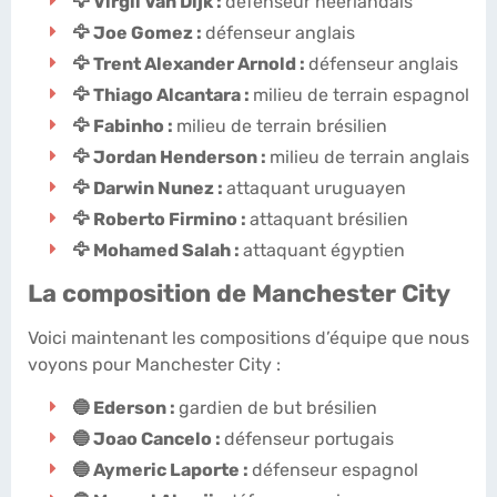
🦅 Virgil Van Dijk :
défenseur néerlandais
🦅 Joe Gomez :
défenseur anglais
🦅 Trent Alexander Arnold :
défenseur anglais
🦅 Thiago Alcantara :
milieu de terrain espagnol
🦅 Fabinho :
milieu de terrain brésilien
🦅 Jordan Henderson :
milieu de terrain anglais
🦅 Darwin Nunez :
attaquant uruguayen
🦅 Roberto Firmino :
attaquant brésilien
🦅 Mohamed Salah :
attaquant égyptien
La composition de Manchester City
Voici maintenant les compositions d’équipe que nous
voyons pour Manchester City :
🔵 Ederson :
gardien de but brésilien
🔵 Joao Cancelo :
défenseur portugais
🔵 Aymeric Laporte :
défenseur espagnol