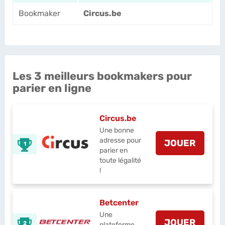
Bookmaker
Circus.be
Les 3 meilleurs bookmakers pour
parier en ligne
Circus.be
Une bonne
adresse pour
JOUER
1
parier en
toute légalité
!
Betcenter
Une
JOUER
2
plateforme