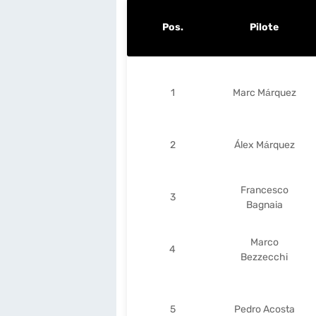
Pos.
Pilote
1
Marc Márquez
2
Álex Márquez
Francesco
3
Bagnaia
Marco
4
Bezzecchi
5
Pedro Acosta