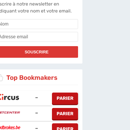
scrire à notre newsletter en
diquant votre nom et votre email.
Top Bookmakers
–
PARIER
–
PARIER
–
PARIER