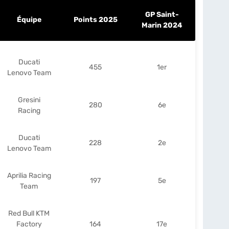
GP Saint-
Équipe
Points 2025
Marin 2024
Ducati
455
1er
Lenovo Team
Gresini
280
6e
Racing
Ducati
228
2e
Lenovo Team
Aprilia Racing
197
5e
Team
Red Bull KTM
Factory
164
17e