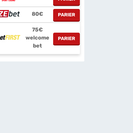
80€
PARIER
75€
welcome
PARIER
bet