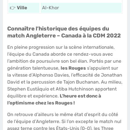
👉
Ville
Al-Khor
Connaître l’historique des équipes du
match Angleterre – Canada à la CDM 2022
En pleine progression sur la scène internationale,
l’équipe du Canada aborde ce rendez-vous avec
l’ambition de poursuivre son bel élan. Portés par une
génération talentueuse,
les Rouges
s’appuient sur
la vitesse d’Alphonso Davies, l’efficacité de Jonathan
David et la percussion de Tajon Buchanan. Au milieu,
Stephen Eustáquio et Atiba Hutchinson apportent
équilibre et expérience.
L’heure est donc à
l’optimisme chez les Rouges !
On retrouve d’ailleurs le même état d’esprit du côté
de l’équipe d’Angleterre. Si l’on excepte le match nul
assez terne contre les États-Unis (0-0), les Three