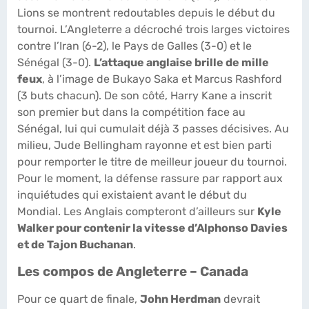
Lions se montrent redoutables depuis le début du
tournoi. L’Angleterre a décroché trois larges victoires
contre l’Iran (6-2), le Pays de Galles (3-0) et le
Sénégal (3-0).
L’attaque anglaise brille de mille
feux
, à l’image de Bukayo Saka et Marcus Rashford
(3 buts chacun). De son côté, Harry Kane a inscrit
son premier but dans la compétition face au
Sénégal, lui qui cumulait déjà 3 passes décisives. Au
milieu, Jude Bellingham rayonne et est bien parti
pour remporter le titre de meilleur joueur du tournoi.
Pour le moment, la défense rassure par rapport aux
inquiétudes qui existaient avant le début du
Mondial. Les Anglais compteront d’ailleurs sur
Kyle
Walker pour contenir la vitesse d’Alphonso Davies
et de Tajon Buchanan
.
Les compos de Angleterre – Canada
Pour ce quart de finale,
John Herdman
devrait