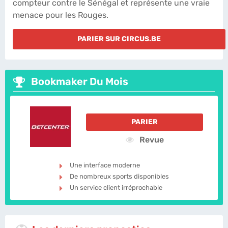
compteur contre le Sénégal et représente une vraie
menace pour les Rouges.
PARIER SUR CIRCUS.BE
Bookmaker Du Mois
PARIER
Revue
Une interface moderne
De nombreux sports disponibles
Un service client irréprochable