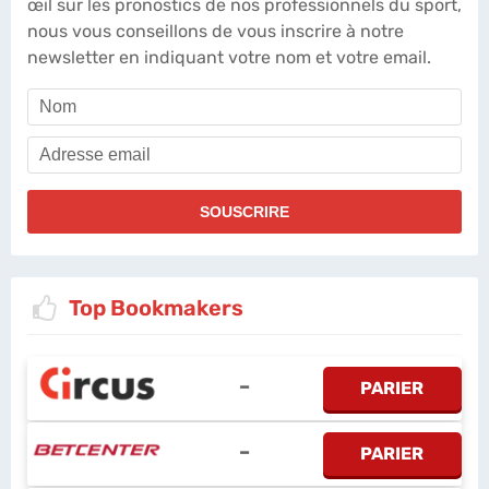
œil sur les pronostics de nos professionnels du sport,
nous vous conseillons de vous inscrire à notre
newsletter en indiquant votre nom et votre email.
Top Bookmakers
–
PARIER
–
PARIER