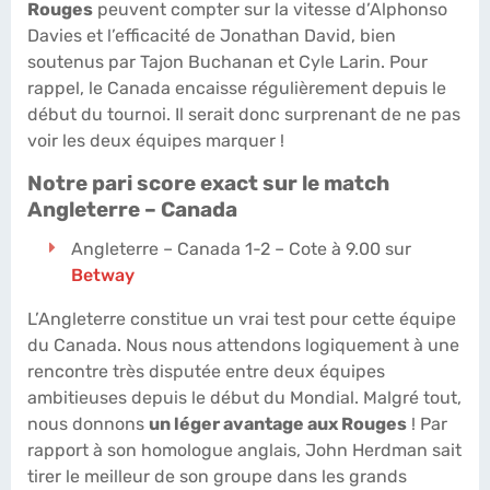
Rouges
peuvent compter sur la vitesse d’Alphonso
Davies et l’efficacité de Jonathan David, bien
soutenus par Tajon Buchanan et Cyle Larin. Pour
rappel, le Canada encaisse régulièrement depuis le
début du tournoi. Il serait donc surprenant de ne pas
voir les deux équipes marquer !
Notre pari score exact sur le match
Angleterre – Canada
Angleterre – Canada 1-2 – Cote à 9.00 sur
Betway
L’Angleterre constitue un vrai test pour cette équipe
du Canada. Nous nous attendons logiquement à une
rencontre très disputée entre deux équipes
ambitieuses depuis le début du Mondial. Malgré tout,
nous donnons
un léger avantage aux Rouges
! Par
rapport à son homologue anglais, John Herdman sait
tirer le meilleur de son groupe dans les grands