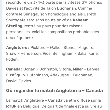
reconduire un 3-4-3 porté par la vitesse d’Alphonso
Davies et l’activité de Tajon Buchanan. Comme
contre le Sénégal, son homologue anglais Gareth
Southgate sera sans doute privé de
Raheem
Sterling
, rentré au pays pour des raisons
personnelles. Voici les compositions probables des
deux équipes :
Angleterre :
Pickford – Walker, Stones, Maguire,
Shaw – Henderson, Rice, Bellingham – Saka, Kane,
Foden.
Canada :
Borjan – Johnston, Vitoria, Miller – Laryea,
Eustáquio, Hutchinson, Adekugbe – Buchanan,
David, Davies.
Où regarder le match Angleterre – Canada
Le match Angleterre – Canada va être diffusé sur la
RTBF
en Belgique. Ce quart de finale est à suivre au