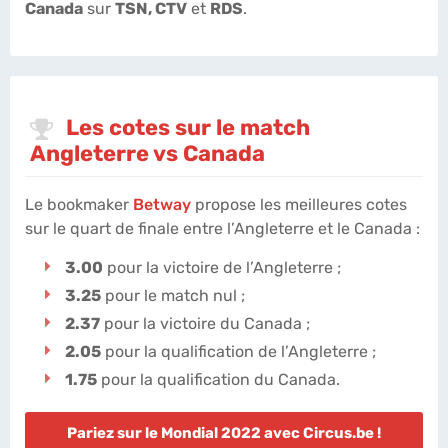
Canada
sur
TSN, CTV
et
RDS
.
Les cotes sur le match
Angleterre vs Canada
Le bookmaker
Betway
propose les meilleures cotes
sur le quart de finale entre l’Angleterre et le Canada :
3.00
pour la victoire de l’Angleterre ;
3.25
pour le match nul ;
2.37
pour la victoire du Canada ;
2.05
pour la qualification de l’Angleterre ;
1.75
pour la qualification du Canada.
Pariez sur le Mondial 2022 avec Circus.be !