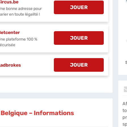
Circus.be
JOUER
ne bonne adresse pour
arier en toute légalité !
Betcenter
JOUER
ne plateforme 100 %
écurisée
JOUER
Ladbrokes
Af
to
Belgique – Informations
pr
sp