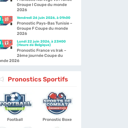
Groupe I Coupe du monde
2026
Vendredi 26 juin 2026, à 01h00
Pronostic Pays-Bas Tunisie –
Groupe F Coupe du monde
2026
Lundi 22 juin 2026, à 23H00
(Heure de Belgique)
Pronostic France vs Irak –
2ème journée Coupe du
onde 2026
Pronostics Sportifs
Football
Pronostic Boxe