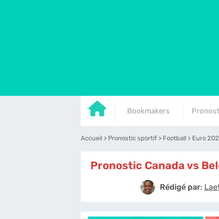
Bookmakers
Pronost
Accueil
Pronostic sportif
Football
Euro 20
Pronostic Canada vs Be
Rédigé par
:
Laet