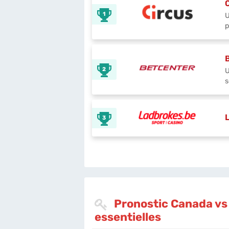
1
U
p
2
U
s
3
Pronostic Canada vs 
essentielles