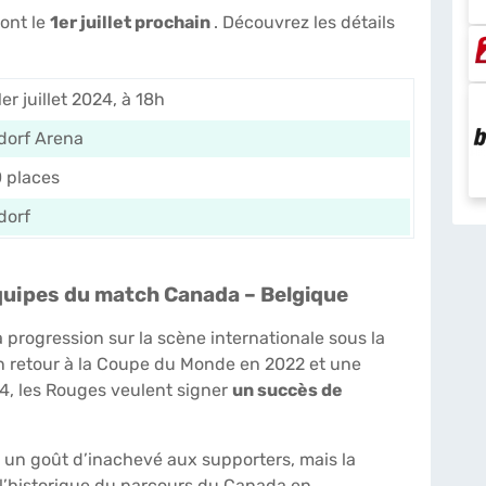
ront le
1er juillet prochain
. Découvrez les détails
er juillet 2024, à 18h
dorf Arena
 places
dorf
équipes du match Canada – Belgique
 progression sur la scène internationale sous la
n retour à la Coupe du Monde en 2022 et une
4, les Rouges veulent signer
un succès de
 un goût d’inachevé aux supporters, mais la
l’historique du parcours du Canada en