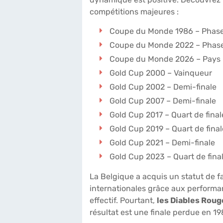
compétitions majeures :
Coupe du Monde 1986 – Phase
Coupe du Monde 2022 – Phase
Coupe du Monde 2026 – Pays hôt
Gold Cup 2000 – Vainqueur
Gold Cup 2002 – Demi-finale
Gold Cup 2007 – Demi-finale
Gold Cup 2017 – Quart de final
Gold Cup 2019 – Quart de final
Gold Cup 2021 – Demi-finale
Gold Cup 2023 – Quart de fina
La Belgique a acquis un statut de f
internationales grâce aux performan
effectif. Pourtant,
les Diables Roug
résultat est une finale perdue en 1