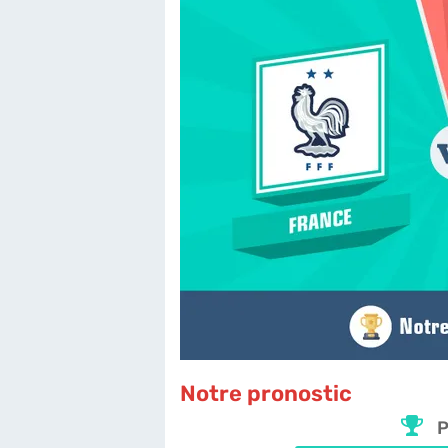
Notre pronostic
P