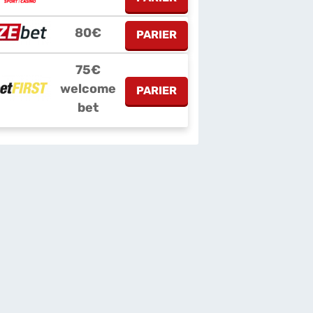
80€
PARIER
75€
welcome
PARIER
bet