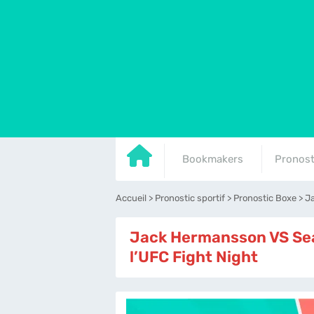
Bookmakers
Pronost
Accueil
Pronostic sportif
Pronostic Boxe
Ja
Jack Hermansson VS Sean
l’UFC Fight Night