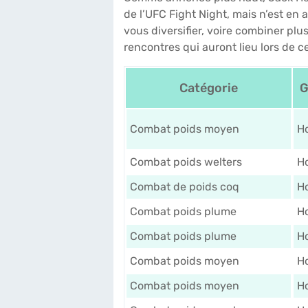
de l’UFC Fight Night, mais n’est en
vous diversifier, voire combiner plus
rencontres qui auront lieu lors de ce
Catégorie
G
Combat poids moyen
H
Combat poids welters
H
Combat de poids coq
H
Combat poids plume
H
Combat poids plume
H
Combat poids moyen
H
Combat poids moyen
H