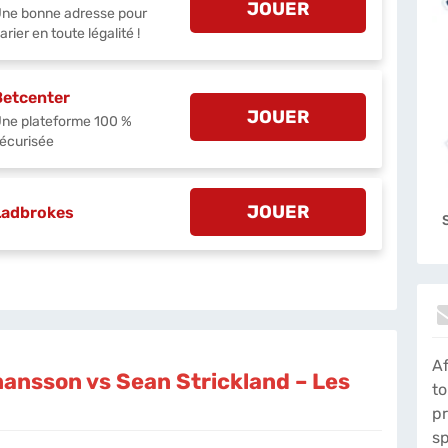
JOUER
ne bonne adresse pour
arier en toute légalité !
Betcenter
JOUER
ne plateforme 100 %
écurisée
JOUER
Ladbrokes
Af
ansson vs Sean Strickland – Les
to
pr
sp