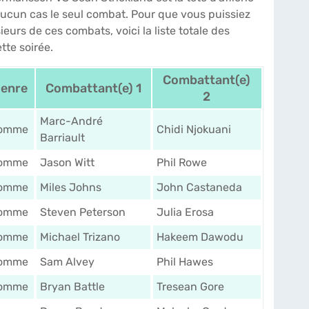
 aucun cas le seul combat. Pour que vous puissiez
ieurs de ces combats, voici la liste totale des
tte soirée.
Combattant(e)
enre
Combattant(e) 1
2
Marc-André
omme
Chidi Njokuani
Barriault
omme
Jason Witt
Phil Rowe
omme
Miles Johns
John Castaneda
omme
Steven Peterson
Julia Erosa
omme
Michael Trizano
Hakeem Dawodu
omme
Sam Alvey
Phil Hawes
omme
Bryan Battle
Tresean Gore