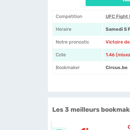
PAR
Compétition
UFC Fight 
Horaire
Samedi 5 F
Notre pronostic
Victoire d
Cote
1.46 (mise
Bookmaker
Circus.be
Les 3 meilleurs bookmake