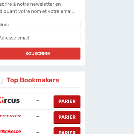
scrire à notre newsletter en
diquant votre nom et votre email.
Top Bookmakers
–
PARIER
–
PARIER
–
PARIER