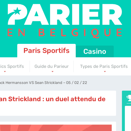
Paris Sportifs
Casino
ics Sportifs
Guide du Parieur
Types de Paris Sportifs
ck Hermansson VS Sean Strickland – 05 / 02 / 22
 Strickland : un duel attendu de