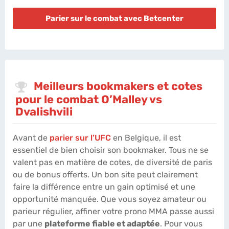
Parier sur le combat avec Betcenter
Meilleurs bookmakers et cotes
pour le combat O’Malley vs
Dvalishvili
Avant de
parier sur l’UFC
en Belgique, il est
essentiel de bien choisir son bookmaker. Tous ne se
valent pas en matière de cotes, de diversité de paris
ou de bonus offerts. Un bon site peut clairement
faire la différence entre un gain optimisé et une
opportunité manquée. Que vous soyez amateur ou
parieur régulier, affiner votre prono MMA passe aussi
par une
plateforme fiable et adaptée
. Pour vous