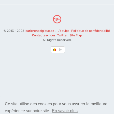
© 2013 - 2026
parierenbelgique.be
.
L'équipe
Politique de confidentialité
Contactez-nous
Twitter
Site Map
All Rights Reserved.
Ce site utilise des cookies pour vous assurer la meilleure
expérience sur notre site.
En savoir plus