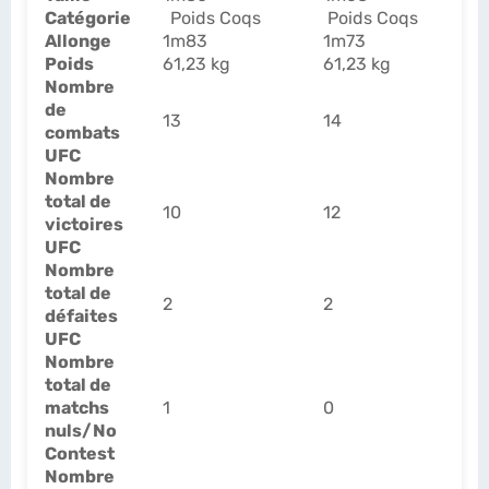
Catégorie
Poids Coqs
Poids Coqs
Allonge
1m83
1m73
Poids
61,23 kg
61,23 kg
Nombre
de
13
14
combats
UFC
Nombre
total de
10
12
victoires
UFC
Nombre
total de
2
2
défaites
UFC
Nombre
total de
matchs
1
0
nuls/No
Contest
Nombre