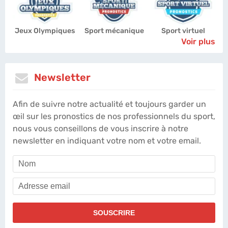
Jeux Olympiques
Sport mécanique
Sport virtuel
Voir plus
Newsletter
Afin de suivre notre actualité et toujours garder un
œil sur les pronostics de nos professionnels du sport,
nous vous conseillons de vous inscrire à notre
newsletter en indiquant votre nom et votre email.