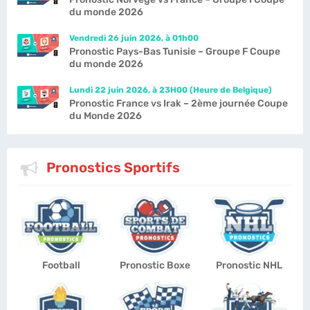
du monde 2026
Vendredi 26 juin 2026, à 01h00
Pronostic Pays-Bas Tunisie – Groupe F Coupe
du monde 2026
Lundi 22 juin 2026, à 23H00 (Heure de Belgique)
Pronostic France vs Irak – 2ème journée Coupe
du Monde 2026
Pronostics Sportifs
Football
Pronostic Boxe
Pronostic NHL