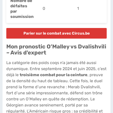
Nombre de
défaites
0
1
par
soumission
Parier sur le combat avec Circus.be
Mon pronostic O’Malley vs Dvalishvili
– Avis d'expert
La catégorie des poids coqs n’a jamais été aussi
dynamique. Entre septembre 2024 et juin 2025, c’est
déjà le
troisième combat pour la ceinture
, preuve
de la densité du haut de tableau. Cette fois, le duel
prend la forme d’une revanche : Merab Dvalishvili,
fort d’une série impressionnante, défend son trône
contre un O’Malley en quête de rédemption. Le
Géorgien avance sereinement, porté par sa
régularité. L’Américain risque gros : sa crédibilité et