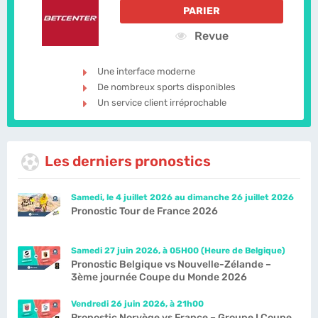
PARIER
Revue
Une interface moderne
De nombreux sports disponibles
Un service client irréprochable
Les derniers pronostics
Samedi, le 4 juillet 2026 au dimanche 26 juillet 2026
Pronostic Tour de France 2026
Samedi 27 juin 2026, à 05H00 (Heure de Belgique)
Pronostic Belgique vs Nouvelle-Zélande –
3ème journée Coupe du Monde 2026
Vendredi 26 juin 2026, à 21h00
Pronostic Norvège vs France – Groupe I Coupe