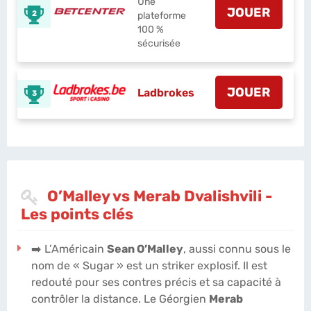
Une
JOUER
2
plateforme
100 %
sécurisée
JOUER
Ladbrokes
3
O’Malley vs Merab Dvalishvili -
Les points clés
➡️ L’Américain
Sean O’Malley
, aussi connu sous le
nom de « Sugar » est un striker explosif. Il est
redouté pour ses contres précis et sa capacité à
contrôler la distance. Le Géorgien
Merab