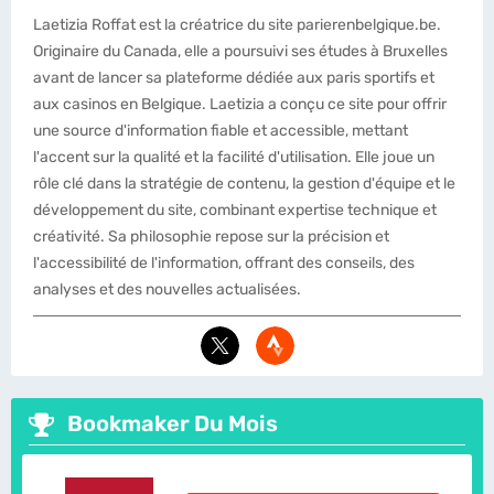
Laetizia Roffat est la créatrice du site parierenbelgique.be.
Originaire du Canada, elle a poursuivi ses études à Bruxelles
avant de lancer sa plateforme dédiée aux paris sportifs et
aux casinos en Belgique. Laetizia a conçu ce site pour offrir
une source d'information fiable et accessible, mettant
l'accent sur la qualité et la facilité d'utilisation. Elle joue un
rôle clé dans la stratégie de contenu, la gestion d'équipe et le
développement du site, combinant expertise technique et
créativité. Sa philosophie repose sur la précision et
l'accessibilité de l'information, offrant des conseils, des
analyses et des nouvelles actualisées.
Bookmaker Du Mois