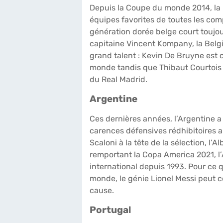
Depuis la Coupe du monde 2014, la 
équipes favorites de toutes les com
génération dorée belge court toujou
capitaine Vincent Kompany, la Belg
grand talent : Kevin De Bruyne est 
monde tandis que Thibaut Courtois 
du Real Madrid.
Argentine
Ces dernières années, l’Argentine a
carences défensives rédhibitoires au
Scaloni à la tête de la sélection, l’A
remportant la Copa America 2021, l’A
international depuis 1993. Pour ce 
monde, le génie Lionel Messi peut 
cause.
Portugal