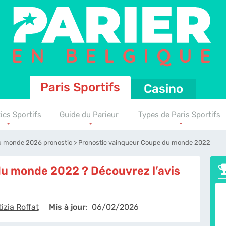
Paris Sportifs
Casino
ics Sportifs
Guide du Parieur
Types de Paris Sportifs
 monde 2026 pronostic
Pronostic vainqueur Coupe du monde 2022
du monde 2022 ? Découvrez l’avis
izia Roffat
Mis à jour
:
06/02/2026