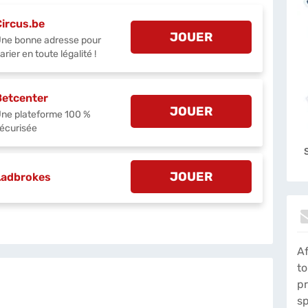
Circus.be
JOUER
ne bonne adresse pour
arier en toute légalité !
Betcenter
JOUER
ne plateforme 100 %
écurisée
JOUER
Ladbrokes
Af
to
pr
sp