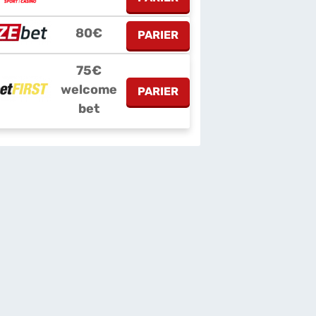
80€
PARIER
75€
welcome
PARIER
bet