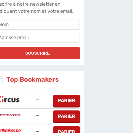
scrire à notre newsletter en
diquant votre nom et votre email.
Top Bookmakers
–
PARIER
–
PARIER
–
PARIER