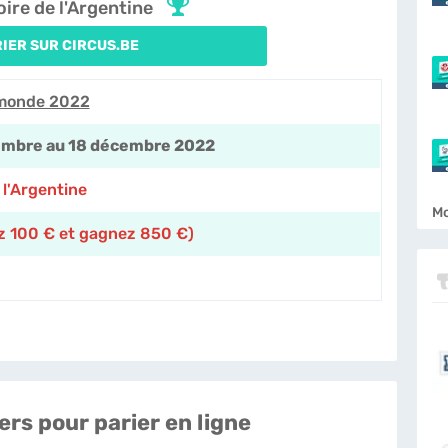
oire de l'Argentine
IER SUR CIRCUS.BE
monde 2022
embre au 18 décembre 2022
 l'Argentine
M
z 100 € et gagnez 850 €)
rs pour parier en ligne