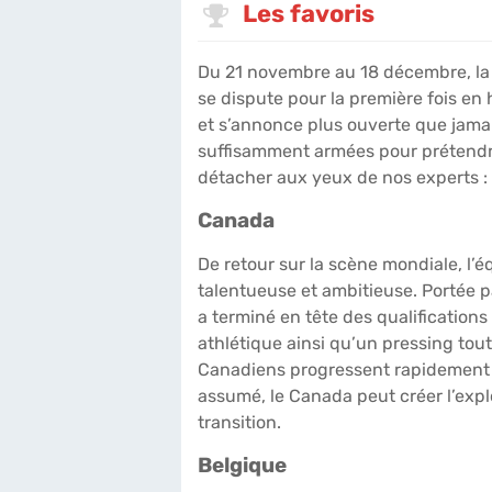
Les favoris
Du 21 novembre au 18 décembre, l
se dispute pour la première fois en 
et s’annonce plus ouverte que jamai
suffisamment armées pour prétendre
détacher aux yeux de nos experts : l
Canada
De retour sur la scène mondiale, l’
talentueuse et ambitieuse. Portée p
a terminé en tête des qualification
athlétique ainsi qu’un pressing tou
Canadiens progressent rapidement e
assumé, le Canada peut créer l’explo
transition.
Belgique