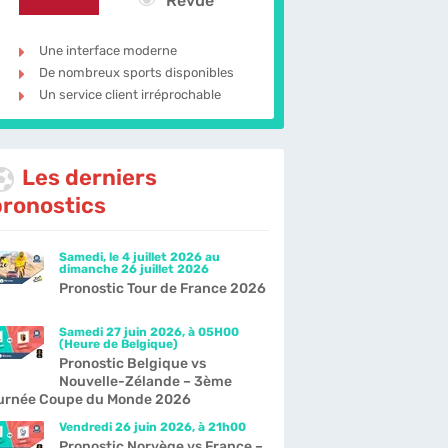
Revue
Une interface moderne
De nombreux sports disponibles
Un service client irréprochable
Les derniers
pronostics
Samedi, le 4 juillet 2026 au
dimanche 26 juillet 2026
Pronostic Tour de France 2026
Samedi 27 juin 2026, à 05H00
(Heure de Belgique)
Pronostic Belgique vs
Nouvelle-Zélande – 3ème
urnée Coupe du Monde 2026
Vendredi 26 juin 2026, à 21h00
Pronostic Norvège vs France –