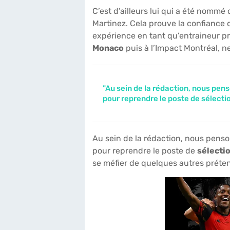
C’est d’ailleurs lui qui a été nommé 
Martinez. Cela prouve la confiance q
expérience en tant qu’entraineur pr
Monaco
puis à l’Impact Montréal, n
"Au sein de la rédaction, nous pen
pour reprendre le poste de sélectio
Au sein de la rédaction, nous penso
pour reprendre le poste de
sélecti
se méfier de quelques autres préte