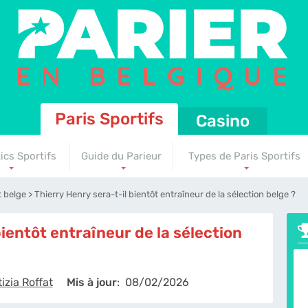
Paris Sportifs
Casino
ics Sportifs
Guide du Parieur
Types de Paris Sportifs
t belge
Thierry Henry sera-t-il bientôt entraîneur de la sélection belge ?
bientôt entraîneur de la sélection
izia Roffat
Mis à jour
:
08/02/2026