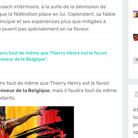
coach intérimaire, à la suite de la démission de
ue la fédération place en lui. Cependant, sa faible
incipal et ses expériences plus que mitigées à
e jouent pas spécialement en sa faveur.
sons tout de même que Thierry Henry est le favori
nneur de la Belgique".
ns tout de même que Thierry Henry est le favori
onneur de la Belgique
, mais il faudra tout de même
ndants.
Af
to
pr
sp