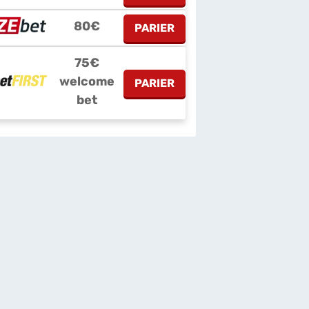
80€
PARIER
75€
welcome
PARIER
bet