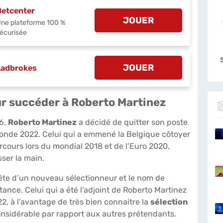
Betcenter
JOUER
ne plateforme 100 %
écurisée
JOUER
Ladbrokes
ur succéder à Roberto Martinez
16,
Roberto Martinez
a décidé de quitter son poste
Monde 2022. Celui qui a emmené la Belgique côtoyer
cours lors du mondial 2018 et de l’Euro 2020,
ser la main.
uête d’un nouveau sélectionneur et le nom de
tance. Celui qui a été l’adjoint de Roberto Martinez
2, à l’avantage de très bien connaitre la
sélection
considérable par rapport aux autres prétendants.