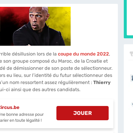
ible désillusion lors de la
coupe du monde 2022
,
de son groupe composé du Maroc, de la Croatie et
dé de démissionner de son poste de sélectionneur.
 eu lieu, sur l’identité du futur sélectionneur des
qu’un nom ressortent assez régulièrement :
Thierry
ui-ci ainsi que des autres candidats.
Circus.be
JOUER
ne bonne adresse pour
arier en toute légalité !