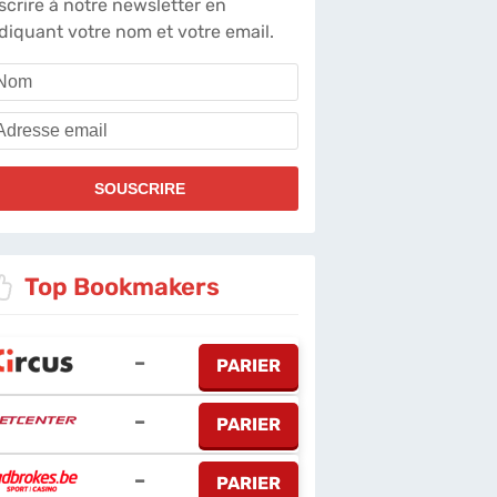
scrire à notre newsletter en
diquant votre nom et votre email.
Top Bookmakers
–
PARIER
–
PARIER
–
PARIER