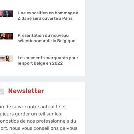
Une exposition en hommage à
Zidane sera ouverte à Paris
Présentation du nouveau
sélectionneur de la Belgique
Les moments marquants pour
le sport belge en 2022
Newsletter
in de suivre notre actualité et
ujours garder un œil sur les
onostics de nos professionnels du
ort, nous vous conseillons de vous