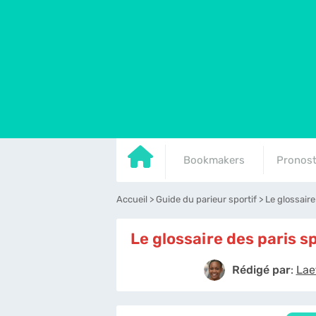
Bookmakers
Pronost
Accueil
Guide du parieur sportif
Le glossaire
Le glossaire des paris sp
Rédigé par
:
Lae