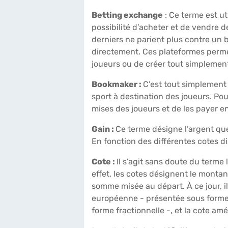
Betting exchange
: Ce terme est ut
possibilité d’acheter et de vendre 
derniers ne parient plus contre un 
directement. Ces plateformes permet
joueurs ou de créer tout simplement 
Bookmaker :
C’est tout simplement 
sport à destination des joueurs. Pour
mises des joueurs et de les payer e
Gain :
Ce terme désigne l’argent que
En fonction des différentes cotes di
Cote :
Il s’agit sans doute du terme 
effet, les cotes désignent le montan
somme misée au départ. À ce jour, il 
européenne - présentée sous forme 
forme fractionnelle -, et la cote amé