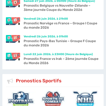
Samedi 27 juin 2026, à 05H00 (Heure de Belgique)
Pronostic Belgique vs Nouvelle-Zélande –
3ème journée Coupe du Monde 2026
Vendredi 26 juin 2026, à 21h00
Pronostic Norvège vs France – Groupe I Coupe
du monde 2026
Vendredi 26 juin 2026, à 01h00
Pronostic Pays-Bas Tunisie – Groupe F Coupe
du monde 2026
Lundi 22 juin 2026, à 23H00 (Heure de Belgique)
Pronostic France vs Irak – 2ème journée Coupe
du Monde 2026
Pronostics Sportifs