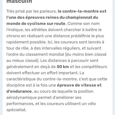
masculin
Très prisé par les parieurs,
le contre-la-montre est
l'une des épreuves reines du championnat du
monde de cyclisme sur route
. Comme son nom
l'indique, les athlètes doivent chercher à battre le
chrono en réalisant une distance prédéfinie le plus
rapidement possible. Ici, les coureurs sont lancés à
tour de rôle, à des intervalles réguliers, et suivant
l'ordre du classement mondial (du moins bien classé
au mieux classé). Les distances à parcourir sont
généralement en deçà de
50 km
et les compétiteurs
doivent effectuer un effort important. La
caractéristique du contre-la-montre, c'est que cette
discipline est à la fois une
épreuve de vitesse et
d'endurance
, au cours de laquelle la position
aérodynamique permet d'améliorer ses
performances, et les coureurs utilisent un vélo
spécialisé.