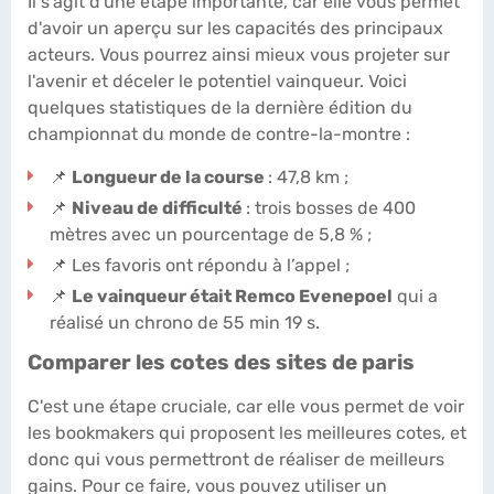
Il s'agit d'une étape importante, car elle vous permet
d'avoir un aperçu sur les capacités des principaux
acteurs. Vous pourrez ainsi mieux vous projeter sur
l'avenir et déceler le potentiel vainqueur. Voici
quelques statistiques de la dernière édition du
championnat du monde de contre-la-montre :
📌
Longueur de la course
: 47,8 km ;
📌
Niveau de difficulté
: trois bosses de 400
mètres avec un pourcentage de 5,8 % ;
📌 Les favoris ont répondu à l’appel ;
📌
Le vainqueur était Remco Evenepoel
qui a
réalisé un chrono de 55 min 19 s.
Comparer les cotes des sites de paris
C'est une étape cruciale, car elle vous permet de voir
les bookmakers qui proposent les meilleures cotes, et
donc qui vous permettront de réaliser de meilleurs
gains. Pour ce faire, vous pouvez utiliser un