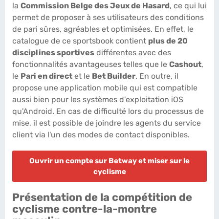
la
Commission Belge des Jeux de Hasard
, ce qui lui
permet de proposer à ses utilisateurs des conditions
de pari sûres, agréables et optimisées. En effet, le
catalogue de ce sportsbook contient
plus de 20
disciplines sportives
différentes avec des
fonctionnalités avantageuses telles que le
Cashout
,
le
Pari en direct
et le
Bet Builder
. En outre, il
propose une application mobile qui est compatible
aussi bien pour les systèmes d'exploitation iOS
qu'Android. En cas de difficulté lors du processus de
mise, il est possible de joindre les agents du service
client via l'un des modes de contact disponibles.
Ouvrir un compte sur Betway et miser sur le
cyclisme
Présentation de la compétition de
cyclisme contre-la-montre