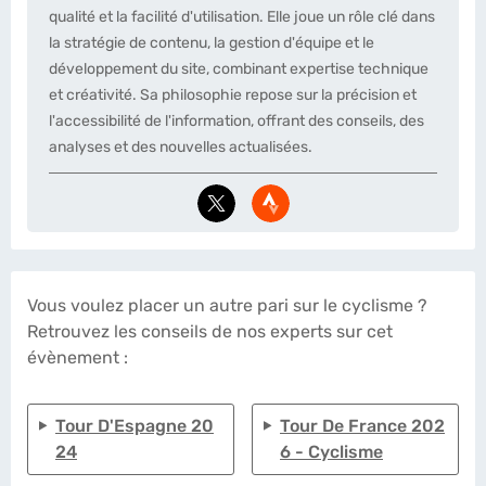
qualité et la facilité d'utilisation. Elle joue un rôle clé dans
la stratégie de contenu, la gestion d'équipe et le
développement du site, combinant expertise technique
et créativité. Sa philosophie repose sur la précision et
l'accessibilité de l'information, offrant des conseils, des
analyses et des nouvelles actualisées.
Vous voulez placer un autre pari sur le cyclisme ?
Retrouvez les conseils de nos experts sur cet
évènement :
Tour D'Espagne 20
Tour De France 202
24
6 - Cyclisme