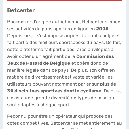
Betcenter
Bookmaker d'origine autrichienne, Betcenter a lancé
ses activités de paris sportifs en ligne en
2005
.
Depuis lors, il s'est imposé auprès du public belge et
fait partie des meilleurs sportsbooks du pays. De fait,
cette plateforme fait partie des rares privilégiés à
avoir obtenu un agrément de la
Commission des
Jeux de Hasard de Belgique
et opère donc de
manière légale dans ce pays. De plus, son offre en
matière de divertissement est vaste et variée, les
utilisateurs pouvant notamment parier sur
plus de
30 disciplines sportives dont le cyclisme
. De plus,
il existe une grande diversité de types de mise qui
sont adaptés à chaque sport.
Reconnu pour être un opérateur qui propose des
cotes compétitives, Betcenter se met entièrement au