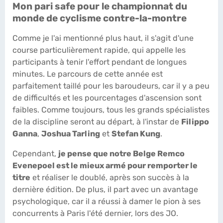
Mon pari safe pour le championnat du
monde de cyclisme contre-la-montre
Comme je l'ai mentionné plus haut, il s'agit d'une
course particulièrement rapide, qui appelle les
participants à tenir l'effort pendant de longues
minutes. Le parcours de cette année est
parfaitement taillé pour les baroudeurs, car il y a peu
de difficultés et les pourcentages d'ascension sont
faibles. Comme toujours, tous les grands spécialistes
de la discipline seront au départ, à l'instar de
Filippo
Ganna
,
Joshua Tarling
et
Stefan Kung
.
Cependant,
je pense que notre Belge Remco
Evenepoel est le mieux armé pour remporter le
titre
et réaliser le doublé, après son succès à la
dernière édition. De plus, il part avec un avantage
psychologique, car il a réussi à damer le pion à ses
concurrents à Paris l'été dernier, lors des JO.