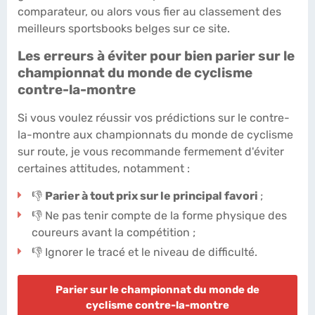
comparateur, ou alors vous fier au classement des
meilleurs sportsbooks belges sur ce site.
Les erreurs à éviter pour bien parier sur le
championnat du monde de cyclisme
contre-la-montre
Si vous voulez réussir vos prédictions sur le contre-
la-montre aux championnats du monde de cyclisme
sur route, je vous recommande fermement d'éviter
certaines attitudes, notamment :
👎
Parier à tout prix sur le principal favori
;
👎 Ne pas tenir compte de la forme physique des
coureurs avant la compétition ;
👎 Ignorer le tracé et le niveau de difficulté.
Parier sur le championnat du monde de
cyclisme contre-la-montre