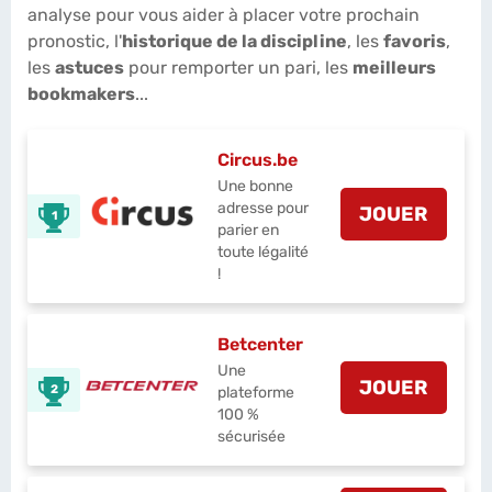
analyse pour vous aider à placer votre prochain
pronostic, l'
historique de la discipline
, les
favoris
,
les
astuces
pour remporter un pari, les
meilleurs
bookmakers
...
Circus.be
Une bonne
adresse pour
JOUER
1
parier en
toute légalité
!
Betcenter
Une
JOUER
2
plateforme
100 %
sécurisée