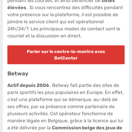
pendant les courses, et ainsi bénéficier de
cotes
élevées
. Si vous rencontrez des difficultés pendant
votre présence sur la plateforme, il est possible de
joindre le service client qui est opérationnel
24h/24/7. Les principaux modes de contact sont le
courriel et la discussion en direct.
Parier sur le contre-la-montre avec
BetCenter
Betway
Actif depuis 2006
, Betway fait partie des sites de
paris sportifs les plus populaires en Europe. En effet,
c’est une plateforme qui se démarque, au-delà de
ses offres, par sa présence comme partenaire de
plusieurs activités. Cet opérateur fonctionne de
manière légale en Belgique, grâce à la licence qui lui
a été délivrée par la
Commission belge des jeux de