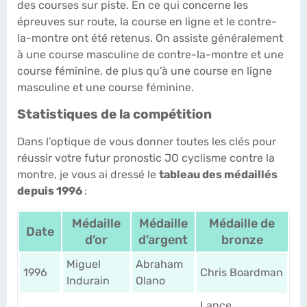
des courses sur piste. En ce qui concerne les
épreuves sur route, la course en ligne et le contre-
la-montre ont été retenus. On assiste généralement
à une course masculine de contre-la-montre et une
course féminine, de plus qu’à une course en ligne
masculine et une course féminine.
Statistiques de la compétition
Dans l’optique de vous donner toutes les clés pour
réussir votre futur pronostic JO cyclisme contre la
montre, je vous ai dressé le
tableau des médaillés
depuis 1996
:
Médaille
Médaille
Médaille de
Date
d’or
d’argent
bronze
Miguel
Abraham
1996
Chris Boardman
Indurain
Olano
Lance