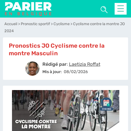
☰
Accueil
Pronostic sportif
Cyclisme
Cyclisme contre la montre JO
2024
Pronostics JO Cyclisme contre la
montre Masculin
Rédigé par
:
Laetizia Roffat
Mis à jour
:
08/02/2026