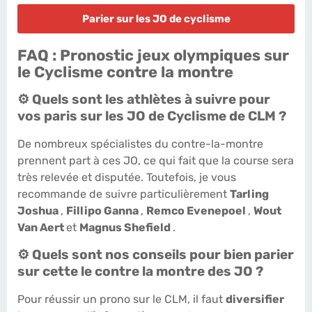
Parier sur les JO de cyclisme
FAQ : Pronostic jeux olympiques sur
le Cyclisme contre la montre
⚙️ Quels sont les athlètes à suivre pour
vos paris sur les JO de Cyclisme de CLM ?
De nombreux spécialistes du contre-la-montre
prennent part à ces JO, ce qui fait que la course sera
très relevée et disputée. Toutefois, je vous
recommande de suivre particulièrement
Tarling
Joshua
,
Fillipo Ganna
,
Remco Evenepoel
,
Wout
Van Aert
et
Magnus Shefield
.
⚙️ Quels sont nos conseils pour bien parier
sur cette le contre la montre des JO ?
Pour réussir un prono sur le CLM, il faut
diversifier