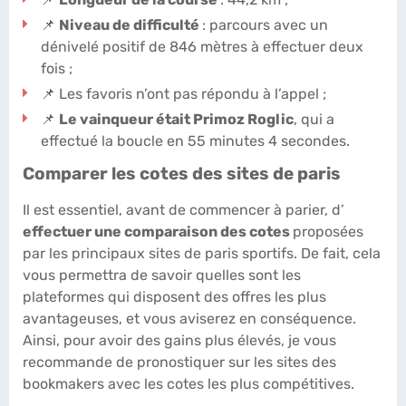
📌
Niveau de difficulté
: parcours avec un
dénivelé positif de 846 mètres à effectuer deux
fois ;
📌 Les favoris n’ont pas répondu à l’appel ;
📌
Le vainqueur était Primoz Roglic
, qui a
effectué la boucle en 55 minutes 4 secondes.
Comparer les cotes des sites de paris
Il est essentiel, avant de commencer à parier, d’
effectuer une comparaison des cotes
proposées
par les principaux sites de paris sportifs. De fait, cela
vous permettra de savoir quelles sont les
plateformes qui disposent des offres les plus
avantageuses, et vous aviserez en conséquence.
Ainsi, pour avoir des gains plus élevés, je vous
recommande de pronostiquer sur les sites des
bookmakers avec les cotes les plus compétitives.