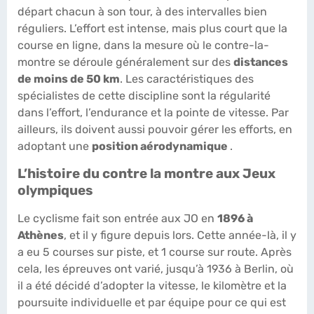
départ chacun à son tour, à des intervalles bien
réguliers. L’effort est intense, mais plus court que la
course en ligne, dans la mesure où le contre-la-
montre se déroule généralement sur des
distances
de moins de 50 km
. Les caractéristiques des
spécialistes de cette discipline sont la régularité
dans l’effort, l’endurance et la pointe de vitesse. Par
ailleurs, ils doivent aussi pouvoir gérer les efforts, en
adoptant une
position aérodynamique
.
L’histoire du contre la montre aux Jeux
olympiques
Le cyclisme fait son entrée aux JO en
1896 à
Athènes
, et il y figure depuis lors. Cette année-là, il y
a eu 5 courses sur piste, et 1 course sur route. Après
cela, les épreuves ont varié, jusqu’à 1936 à Berlin, où
il a été décidé d’adopter la vitesse, le kilomètre et la
poursuite individuelle et par équipe pour ce qui est