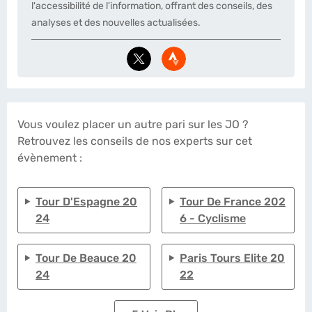
l'accessibilité de l'information, offrant des conseils, des
analyses et des nouvelles actualisées.
Vous voulez placer un autre pari sur les JO ?
Retrouvez les conseils de nos experts sur cet
évènement :
Tour D'Espagne 20
Tour De France 202
24
6 - Cyclisme
Tour De Beauce 20
Paris Tours Elite 20
24
22