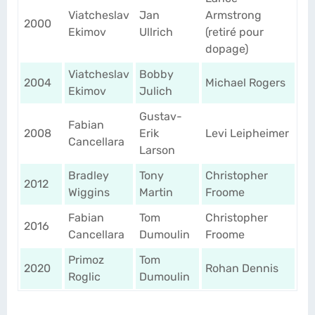
Viatcheslav
Jan
Armstrong
2000
Ekimov
Ullrich
(retiré pour
dopage)
Viatcheslav
Bobby
2004
Michael Rogers
Ekimov
Julich
Gustav-
Fabian
2008
Erik
Levi Leipheimer
Cancellara
Larson
Bradley
Tony
Christopher
2012
Wiggins
Martin
Froome
Fabian
Tom
Christopher
2016
Cancellara
Dumoulin
Froome
Primoz
Tom
2020
Rohan Dennis
Roglic
Dumoulin