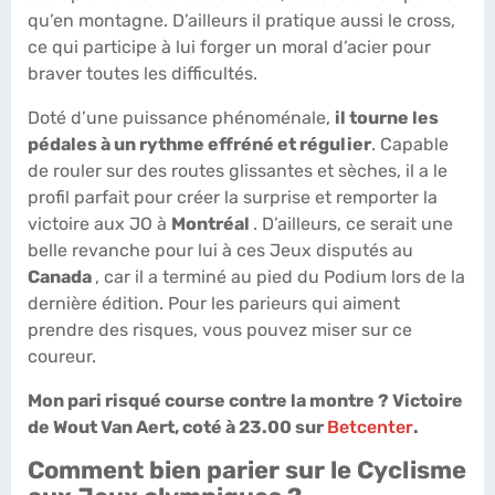
qu’en montagne. D’ailleurs il pratique aussi le cross,
ce qui participe à lui forger un moral d’acier pour
braver toutes les difficultés.
Doté d’une puissance phénoménale,
il tourne les
pédales à un rythme effréné et régulier
. Capable
de rouler sur des routes glissantes et sèches, il a le
profil parfait pour créer la surprise et remporter la
victoire aux JO à
Montréal
. D’ailleurs, ce serait une
belle revanche pour lui à ces Jeux disputés au
Canada
, car il a terminé au pied du Podium lors de la
dernière édition. Pour les parieurs qui aiment
prendre des risques, vous pouvez miser sur ce
coureur.
Mon pari risqué course contre la montre ? Victoire
de Wout Van Aert, coté à 23.00 sur
Betcenter
.
Comment bien parier sur le Cyclisme