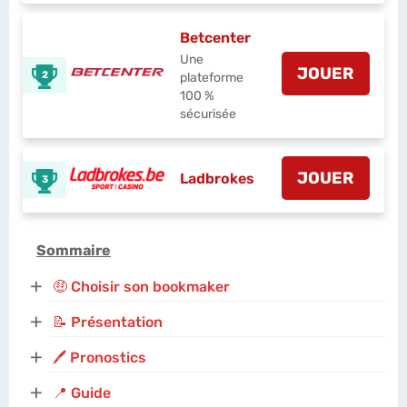
Betcenter
Une
JOUER
2
plateforme
100 %
sécurisée
JOUER
Ladbrokes
3
Sommaire
+
🤑 Choisir son bookmaker
+
📝 Présentation
+
🖊️ Pronostics
+
📍 Guide