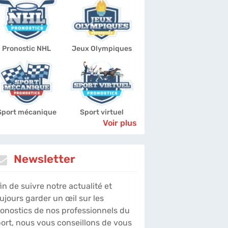
Pronostic NHL
Jeux Olympiques
Sport mécanique
Sport virtuel
Voir plus
Newsletter
in de suivre notre actualité et
ujours garder un œil sur les
onostics de nos professionnels du
ort, nous vous conseillons de vous