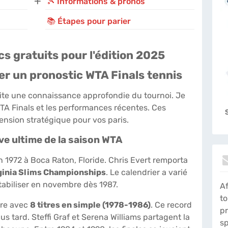
+
🎾 Informations & pronos
📚 Étapes pour parier
 gratuits pour l'édition 2025
er un pronostic WTA Finals tennis
te une connaissance approfondie du tournoi. Je
WTA Finals et les performances récentes. Ces
nsion stratégique pour vos paris.
ve ultime de la saison WTA
n 1972 à Boca Raton, Floride. Chris Evert remporta
ginia Slims Championships
. Le calendrier a varié
tabiliser en novembre dès 1987.
Af
to
ire avec
8 titres en simple (1978-1986)
. Ce record
pr
 tard. Steffi Graf et Serena Williams partagent la
sp