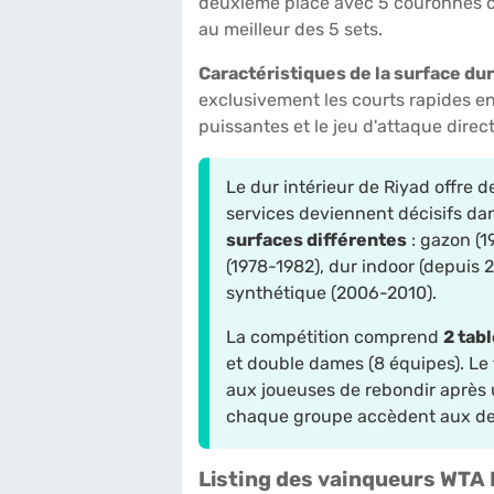
deuxième place avec 5 couronnes cha
au meilleur des 5 sets.
Caractéristiques de la surface dur
exclusivement les courts rapides en 
puissantes et le jeu d'attaque direc
Le dur intérieur de Riyad offre d
services deviennent décisifs d
surfaces différentes
: gazon (1
(1978-1982), dur indoor (depuis 2
synthétique (2006-2010).
La compétition comprend
2 tab
et double dames (8 équipes). Le
aux joueuses de rebondir après u
chaque groupe accèdent aux dem
Listing des vainqueurs WTA 