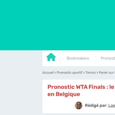
Bookmakers
Pronost
Accueil
Pronostic sportif
Tennis
Parier sur
Pronostic WTA Finals : le
en Belgique
Rédigé par
:
Lae