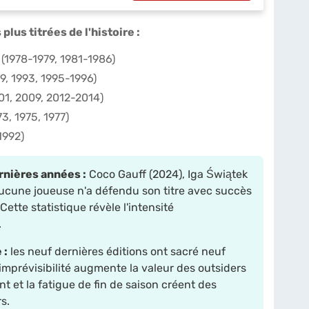
lus titrées de l'histoire :
 (1978-1979, 1981-1986)
89, 1993, 1995-1996)
01, 2009, 2012-2014)
3, 1975, 1977)
1992)
ernières années :
Coco Gauff (2024), Iga Świątek
Aucune joueuse n'a défendu son titre avec succès
ette statistique révèle l'intensité
.
 :
les neuf dernières éditions ont sacré neuf
mprévisibilité augmente la valeur des outsiders
t et la fatigue de fin de saison créent des
s.