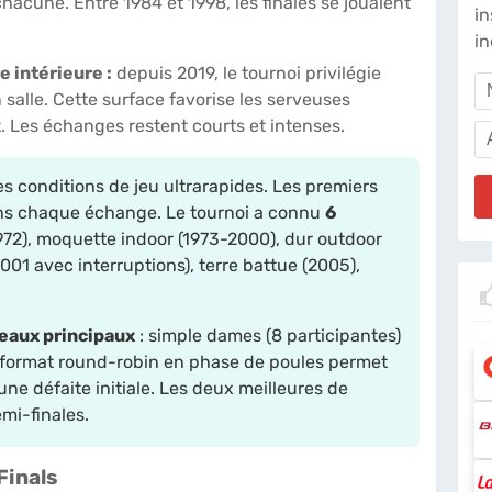
cune. Entre 1984 et 1998, les finales se jouaient
in
in
e intérieure :
depuis 2019, le tournoi privilégie
salle. Cette surface favorise les serveuses
t. Les échanges restent courts et intenses.
es conditions de jeu ultrarapides. Les premiers
ans chaque échange. Le tournoi a connu
6
972), moquette indoor (1973-2000), dur outdoor
001 avec interruptions), terre battue (2005),
leaux principaux
: simple dames (8 participantes)
 format round-robin en phase de poules permet
ne défaite initiale. Les deux meilleures de
i-finales.
Finals