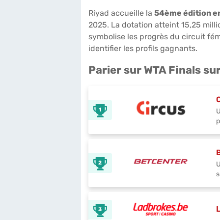
Riyad accueille la
54ème édition e
2025. La dotation atteint 15,25 mill
symbolise les progrès du circuit fém
identifier les profils gagnants.
Parier sur WTA Finals su
1
U
p
2
U
s
3